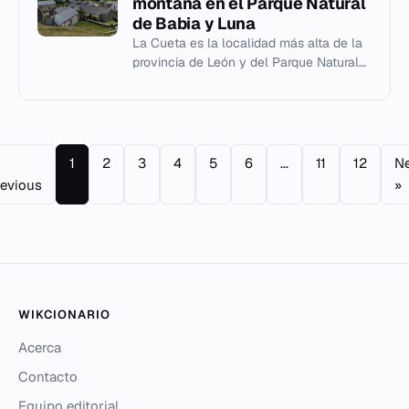
montaña en el Parque Natural
de Babia y Luna
La Cueta es la localidad más alta de la
provincia de León y del Parque Natural
de Babia y Luna, en el municipio de
Cabrillanes.
1
2
3
4
5
6
...
11
12
Ne
evious
»
WIKCIONARIO
Acerca
Contacto
Equipo editorial