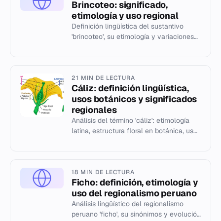
Brincoteo: significado,
etimología y uso regional
Definición lingüística del sustantivo
'brincoteo', su etimología y variaciones
de uso en Cuba, México, Honduras y
Puerto Rico.
21 MIN DE LECTURA
Cáliz: definición lingüística,
usos botánicos y significados
regionales
Análisis del término 'cáliz': etimología
latina, estructura floral en botánica, uso
religioso y regionalismos mexicanos.
18 MIN DE LECTURA
Ficho: definición, etimología y
uso del regionalismo peruano
Análisis lingüístico del regionalismo
peruano 'ficho', su sinónimos y evolución