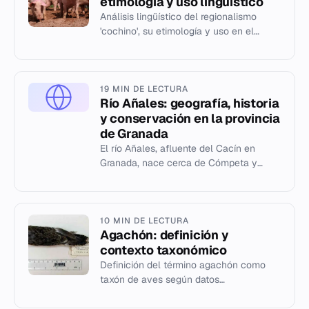
etimología y uso lingüístico
Análisis lingüístico del regionalismo
'cochino', su etimología y uso en el
español.
19 MIN DE LECTURA
Río Añales: geografía, historia
y conservación en la provincia
de Granada
El río Añales, afluente del Cacín en
Granada, nace cerca de Cómpeta y
desemboca en el embalse de los
Bermejales. Incluye una reserva
natural...
10 MIN DE LECTURA
Agachón: definición y
contexto taxonómico
Definición del término agachón como
taxón de aves según datos
estructurados de Wikidata.