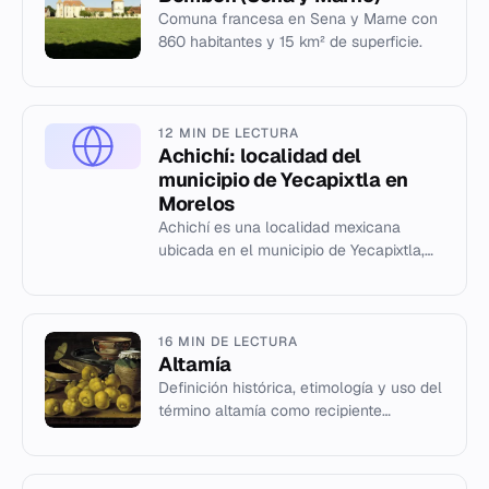
Comuna francesa en Sena y Marne con
860 habitantes y 15 km² de superficie.
12 MIN DE LECTURA
Achichí: localidad del
municipio de Yecapixtla en
Morelos
Achichí es una localidad mexicana
ubicada en el municipio de Yecapixtla,
estado de Morelos. Artículo sobre su
ubicación geográfica y datos b...
16 MIN DE LECTURA
Altamía
Definición histórica, etimología y uso del
término altamía como recipiente
cerámico medieval en la península
ibérica.