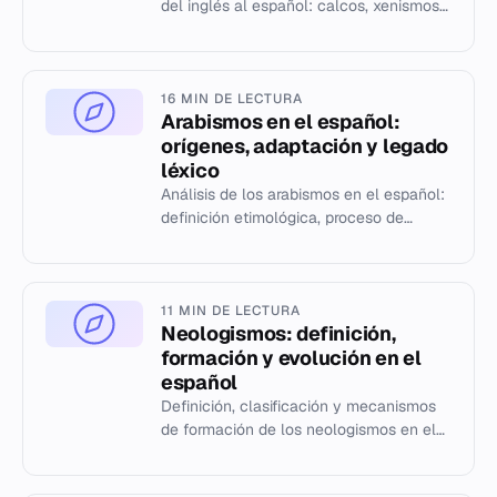
del inglés al español: calcos, xenismos
y su uso en medios y tecnología.
16 MIN DE LECTURA
Arabismos en el español:
orígenes, adaptación y legado
léxico
Análisis de los arabismos en el español:
definición etimológica, proceso de
adaptación fonética y semántica, y su
impacto en el vocabulario...
11 MIN DE LECTURA
Neologismos: definición,
formación y evolución en el
español
Definición, clasificación y mecanismos
de formación de los neologismos en el
idioma español según fuentes
lingüísticas.