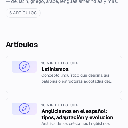
— del latín, griego, árabe, lenguas amerindias y más.
6 ARTÍCULOS
Artículos
18 MIN DE LECTURA
Latinismos
Concepto lingüístico que designa las
palabras o estructuras adoptadas del
latín en otras lenguas, con énfasis en su
función académica y etim...
16 MIN DE LECTURA
Anglicismos en el español:
tipos, adaptación y evolución
Análisis de los préstamos lingüísticos