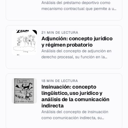
Análisis del préstamo deportivo como
mecanismo contractual que permite a un
jugador competir temporalmente por un
club distinto al de su con...
21 MIN DE LECTURA
Adjunción: concepto jurídico
y régimen probatorio
Análisis del concepto de adjunción en
derecho procesal, su función en la
prueba documental y diferencias con la
citación.
18 MIN DE LECTURA
Insinuación: concepto
lingüístico, uso jurídico y
análisis de la comunicación
indirecta
Análisis del concepto de insinuación
como comunicación indirecta, su
función en la ley de difamación y sus