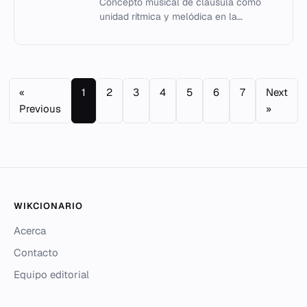
Concepto musical de cláusula como
unidad rítmica y melódica en la
composición occidental.
«
1
2
3
4
5
6
7
Next
Previous
»
WIKCIONARIO
Acerca
Contacto
Equipo editorial