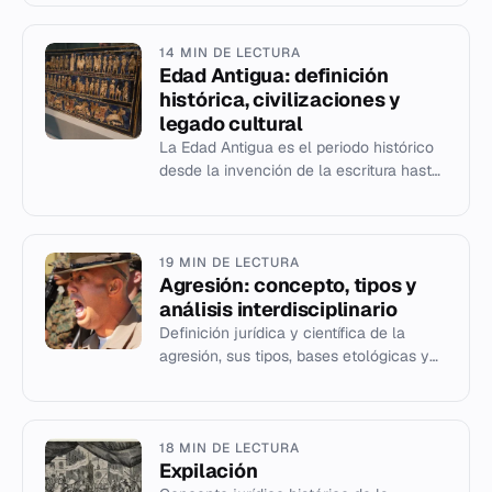
manifestaciones en el lenguaje co...
14 MIN DE LECTURA
Edad Antigua: definición
histórica, civilizaciones y
legado cultural
La Edad Antigua es el periodo histórico
desde la invención de la escritura hasta
la caída de Roma (476 d. C.) o la Era
Posclásica en América...
19 MIN DE LECTURA
Agresión: concepto, tipos y
análisis interdisciplinario
Definición jurídica y científica de la
agresión, sus tipos, bases etológicas y
factores sociales.
18 MIN DE LECTURA
Expilación