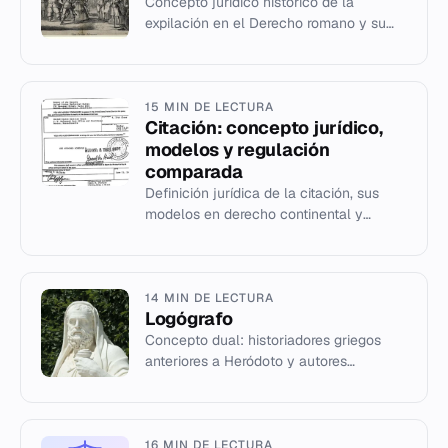
Concepto jurídico histórico de la
expilación en el Derecho romano y su
evolución como delito contra la herencia
yacente.
15 MIN DE LECTURA
Citación: concepto jurídico,
modelos y regulación
comparada
Definición jurídica de la citación, sus
modelos en derecho continental y
anglosajón, estructura documental y
casos históricos.
14 MIN DE LECTURA
Logógrafo
Concepto dual: historiadores griegos
anteriores a Heródoto y autores
profesionales de discursos jurídicos en
la Antigua Atenas.
16 MIN DE LECTURA