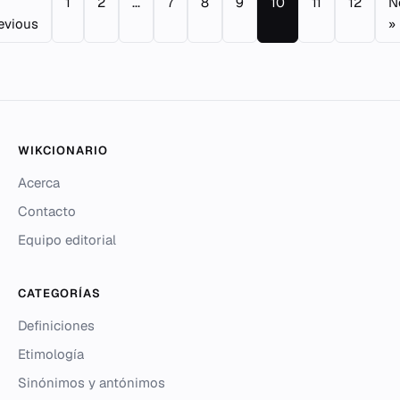
1
2
...
7
8
9
10
11
12
N
evious
»
WIKCIONARIO
Acerca
Contacto
Equipo editorial
CATEGORÍAS
Definiciones
Etimología
Sinónimos y antónimos