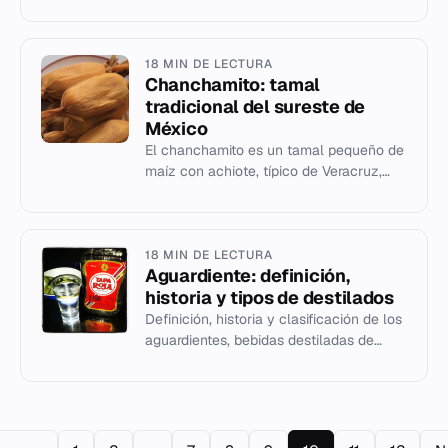
orígenes semitas hasta los sistemas
occidentales modernos.
18 MIN DE LECTURA
Chanchamito: tamal
tradicional del sureste de
México
El chanchamito es un tamal pequeño de
maíz con achiote, típico de Veracruz,
Tabasco, Campeche, Yucatán y Quintana
Roo.
18 MIN DE LECTURA
Aguardiente: definición,
historia y tipos de destilados
Definición, historia y clasificación de los
aguardientes, bebidas destiladas de
origen iberoamericano y europeo con
entre 30% y 59% de alcoh...