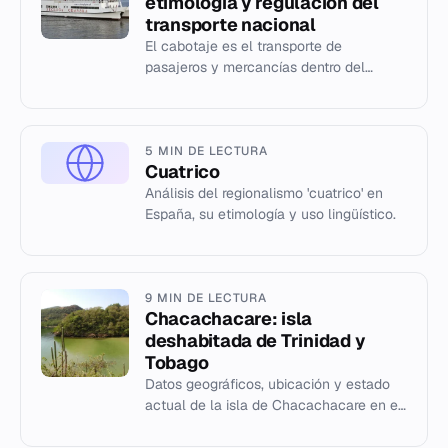
etimología y regulación del
transporte nacional
El cabotaje es el transporte de
pasajeros y mercancías dentro del
territorio de un mismo país, sin salir de
él. Origen etimológico y diferen...
5 MIN DE LECTURA
Cuatrico
Análisis del regionalismo 'cuatrico' en
España, su etimología y uso lingüístico.
9 MIN DE LECTURA
Chacachacare: isla
deshabitada de Trinidad y
Tobago
Datos geográficos, ubicación y estado
actual de la isla de Chacachacare en el
Mar Caribe.