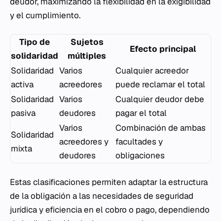
deudor, maximizando la flexibilidad en la exigibilidad
y el cumplimiento.
Tipo de
Sujetos
Efecto principal
solidaridad
múltiples
Solidaridad
Varios
Cualquier acreedor
activa
acreedores
puede reclamar el total
Solidaridad
Varios
Cualquier deudor debe
pasiva
deudores
pagar el total
Varios
Combinación de ambas
Solidaridad
acreedores y
facultades y
mixta
deudores
obligaciones
Estas clasificaciones permiten adaptar la estructura
de la obligación a las necesidades de seguridad
jurídica y eficiencia en el cobro o pago, dependiendo