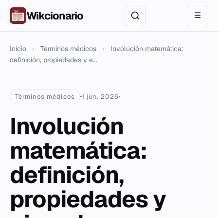
Wikcionario
☰
Inicio
›
Términos médicos
›
Involución matemática:
definición, propiedades y e...
Términos médicos
1 jun. 2026
Involución
matemática:
definición,
propiedades y