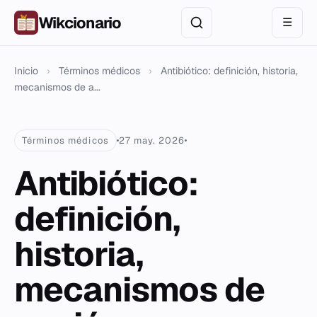
Wikcionario
☰
Inicio
›
Términos médicos
›
Antibiótico: definición, historia,
mecanismos de a...
Términos médicos
27 may. 2026
Antibiótico:
definición,
historia,
mecanismos de