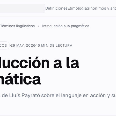
Definiciones
Etimología
Sinónimos y an
Términos lingüísticos
›
Introducción a la pragmática
ICOS
29 MAY. 2026
16 MIN DE LECTURA
ducción a la
ática
a de Lluís Payrató sobre el lenguaje en acción y s