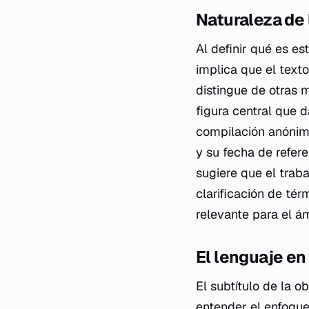
Naturaleza de 
Al definir qué es es
implica que el text
distingue de otras 
figura central que 
compilación anónima
y su fecha de refere
sugiere que el trab
clarificación de tér
relevante para el á
El lenguaje e
El subtítulo de la o
entender el enfoque