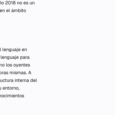
año 2018 no es un
 en el ámbito
 lenguaje en
l lenguaje para
mo los oyentes
abras mismas. A
uctura interna del
u entorno,
onocimientos