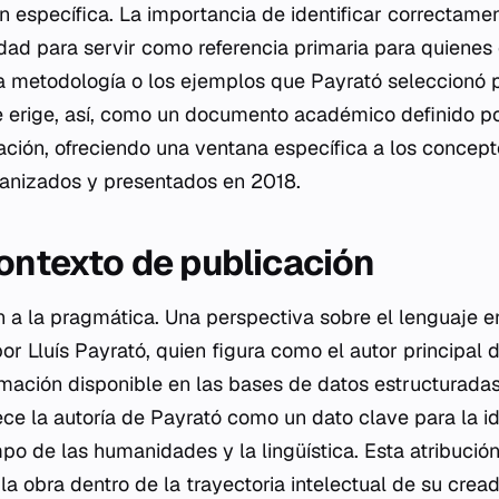
n específica. La importancia de identificar correctame
dad para servir como referencia primaria para quienes 
 metodología o los ejemplos que Payrató seleccionó p
e erige, así, como un documento académico definido po
ión, ofreciendo una ventana específica a los concept
ganizados y presentados en 2018.
contexto de publicación
n a la pragmática. Una perspectiva sobre el lenguaje e
or Lluís Payrató, quien figura como el autor principal 
mación disponible en las bases de datos estructurada
ce la autoría de Payrató como un dato clave para la id
po de las humanidades y la lingüística. Esta atribuci
la obra dentro de la trayectoria intelectual de su cread