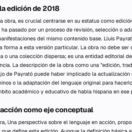
la edición de 2018
ta obra, es crucial centrarse en su estatus como edició
o ha pasado por un proceso de revisión, selección o ad
manifestaciones del mismo contenido base. Lluís Payrat
da forma a esta versión particular. La obra no debe ser
 o una colección dispersa; es una entidad editorial def
ncia. La descripción de la obra como una "edición, tra
ajo de Payrató puede haber implicado la actualización 
minos o la adaptación del lenguaje original para hacer
mbito académico y educativo de habla hispana en ese p
n acción como eje conceptual
bra,
Una perspectiva sobre el lenguaje en acción
, propo
 que define esta edición. Aunque la definición básica s