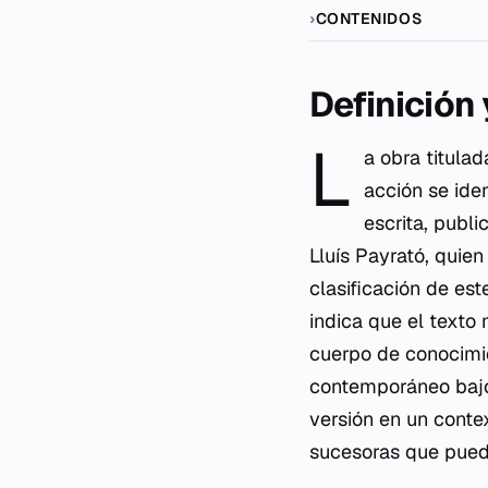
CONTENIDOS
Definición
L
a obra titula
acción
se ide
escrita, publ
Lluís Payrató, quien
clasificación de est
indica que el texto
cuerpo de conocimie
contemporáneo bajo 
versión en un conte
sucesoras que puedan