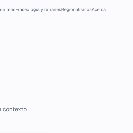
tónimos
Fraseología y refranes
Regionalismos
Acerca
u contexto