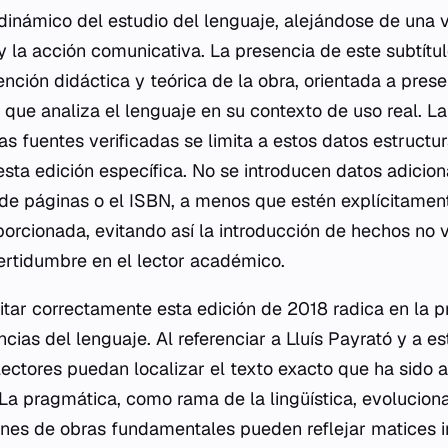
dinámico del estudio del lenguaje, alejándose de una v
y la acción comunicativa. La presencia de este subtítul
ención didáctica y teórica de la obra, orientada a pres
 que analiza el lenguaje en su contexto de uso real. La
s fuentes verificadas se limita a estos datos estructura
sta edición específica. No se introducen datos adicion
o de páginas o el ISBN, a menos que estén explícitame
orcionada, evitando así la introducción de hechos no 
ertidumbre en el lector académico.
itar correctamente esta edición de 2018 radica en la 
ncias del lenguaje. Al referenciar a Lluís Payrató y a e
lectores puedan localizar el texto exacto que ha sido a
La pragmática, como rama de la lingüística, evolucion
iones de obras fundamentales pueden reflejar matices 