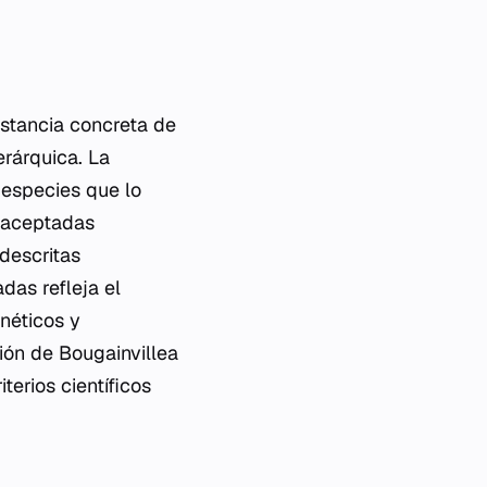
stancia concreta de
erárquica. La
 especies que lo
 aceptadas
descritas
das refleja el
néticos y
ción de
Bougainvillea
terios científicos