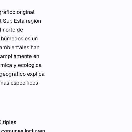
áfico original.
 Sur. Esta región
l norte de
s húmedos es un
 ambientales han
a ampliamente en
ómica y ecológica
geográfico explica
imas específicos
ltiples
s comunes incluyen