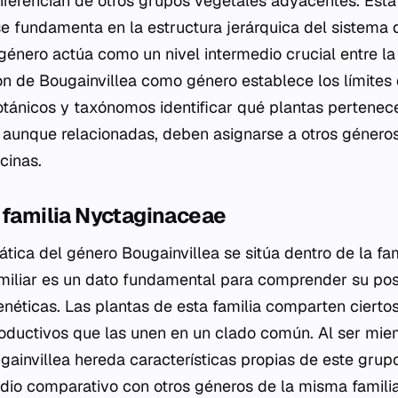
diferencian de otros grupos vegetales adyacentes. Esta 
 se fundamenta en la estructura jerárquica del sistema 
género actúa como un nivel intermedio crucial entre la 
ión de
Bougainvillea
como género establece los límites 
otánicos y taxónomos identificar qué plantas pertenece
, aunque relacionadas, deben asignarse a otros género
ecinas.
 familia Nyctaginaceae
ática del género
Bougainvillea
se sitúa dentro de la fa
miliar es un dato fundamental para comprender su posi
genéticas. Las plantas de esta familia comparten cierto
roductivos que las unen en un clado común. Al ser mie
gainvillea
hereda características propias de este grupo,
udio comparativo con otros géneros de la misma familia.