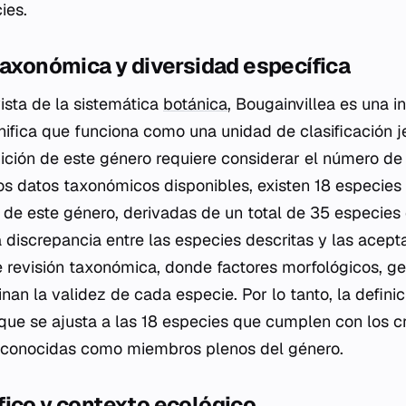
ies.
taxonómica y diversidad específica
ista de la sistemática
botánica
,
Bougainvillea
es una in
nifica que funciona como una unidad de clasificación j
inición de este género requiere considerar el número de
s datos taxonómicos disponibles, existen 18 especies
de este género, derivadas de un total de 35 especies 
 discrepancia entre las especies descritas y las acepta
 revisión taxonómica, donde factores morfológicos, ge
nan la validez de cada especie. Por lo tanto, la defini
 que se ajusta a las 18 especies que cumplen con los cri
reconocidas como miembros plenos del género.
fico y contexto ecológico