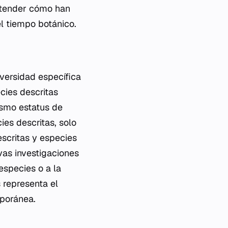
entender cómo han
el tiempo botánico.
iversidad específica
cies descritas
ismo estatus de
es descritas, solo
escritas y especies
vas investigaciones
especies o a la
 representa el
mporánea.