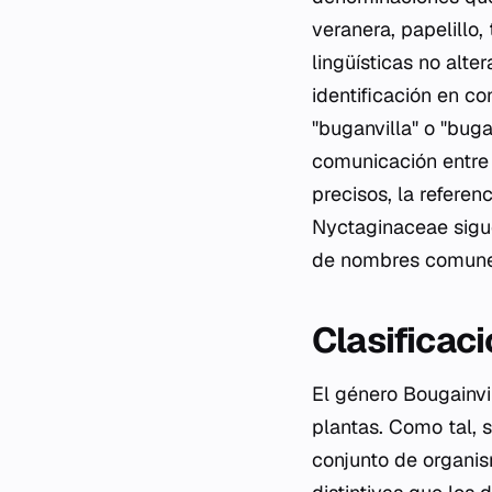
veranera, papelillo, 
lingüísticas no alte
identificación en c
"buganvilla" o "bugan
comunicación entre 
precisos, la referen
Nyctaginaceae sigue
de nombres comune
Clasificac
El género
Bougainvi
plantas. Como tal, 
conjunto de organis