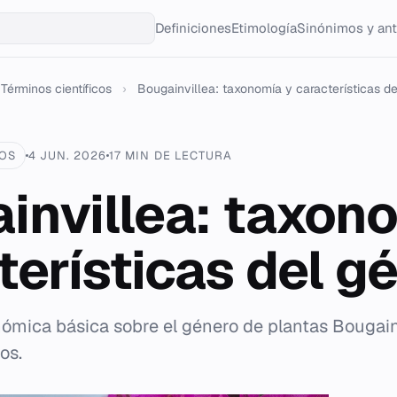
Definiciones
Etimología
Sinónimos y an
Términos científicos
›
Bougainvillea: taxonomía y características del
COS
4 JUN. 2026
17 MIN DE LECTURA
invillea: taxon
terísticas del g
ómica básica sobre el género de plantas Bougain
os.