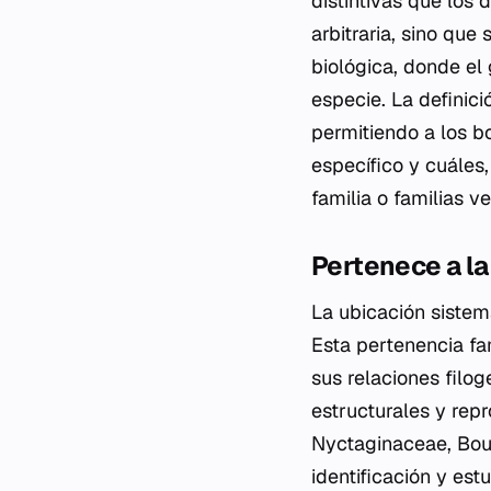
distintivas que los 
arbitraria, sino que
biológica, donde el 
especie. La definic
permitiendo a los b
específico y cuáles
familia o familias v
Pertenece a la
La ubicación sistem
Esta pertenencia fa
sus relaciones filo
estructurales y rep
Nyctaginaceae,
Bou
identificación y est