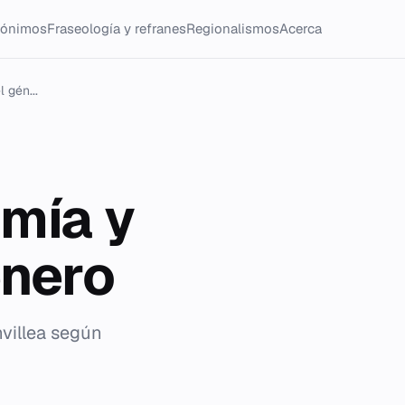
tónimos
Fraseología y refranes
Regionalismos
Acerca
 gén...
omía y
énero
villea según