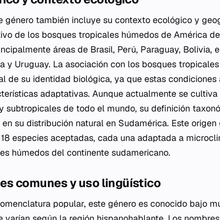
te género también incluye su contexto ecológico y geogr
ivo de los bosques tropicales húmedos de América del
ncipalmente áreas de Brasil, Perú, Paraguay, Bolivia, e
a y Uruguay. La asociación con los bosques tropicale
 de su identidad biológica, ya que estas condiciones
terísticas adaptativas. Aunque actualmente se cultiv
 y subtropicales de todo el mundo, su definición taxon
n su distribución natural en Sudamérica. Este origen 
s 18 especies aceptadas, cada una adaptada a microcl
ues húmedos del continente sudamericano.
s comunes y uso lingüístico
nomenclatura popular, este género es conocido bajo mú
 varían según la región hispanohablante. Los nombre