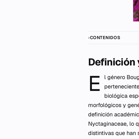
CONTENIDOS
Definición
E
l género
Boug
perteneciente
biológica esp
morfológicos y gené
definición académic
Nyctaginaceae, lo q
distintivas que han 