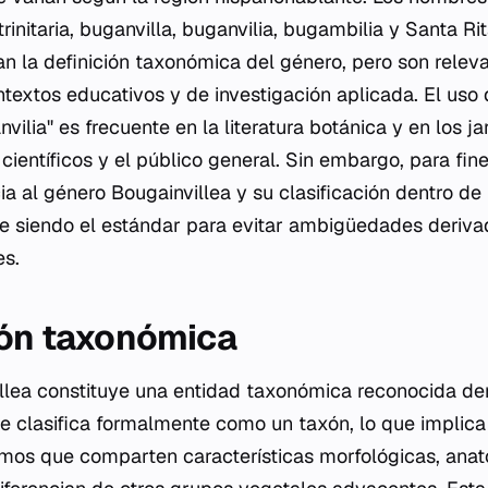
trinitaria, buganvilla, buganvilia, bugambilia y Santa Ri
ran la definición taxonómica del género, pero son relev
ontextos educativos y de investigación aplicada. El us
vilia" es frecuente en la literatura botánica y en los jar
científicos y el público general. Sin embargo, para fi
cia al género
Bougainvillea
y su clasificación dentro de 
 siendo el estándar para evitar ambigüedades derivad
s.
ión taxonómica
llea
constituye una entidad taxonómica reconocida dent
se clasifica formalmente como un taxón, lo que implic
mos que comparten características morfológicas, ana