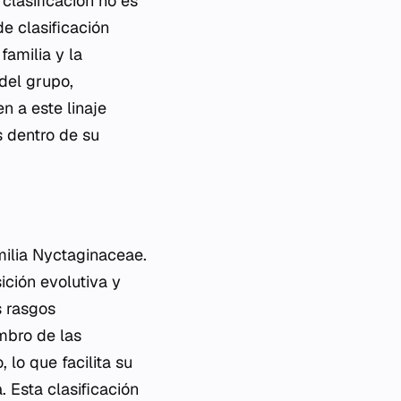
clasificación no es
de clasificación
familia y la
del grupo,
n a este linaje
s dentro de su
milia Nyctaginaceae.
ción evolutiva y
s rasgos
mbro de las
 lo que facilita su
 Esta clasificación