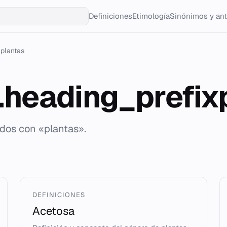
Definiciones
Etimología
Sinónimos y an
plantas
g.heading_prefix
ados con «plantas».
DEFINICIONES
Acetosa