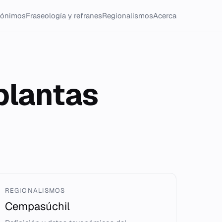
tónimos
Fraseología y refranes
Regionalismos
Acerca
plantas
REGIONALISMOS
Cempasúchil