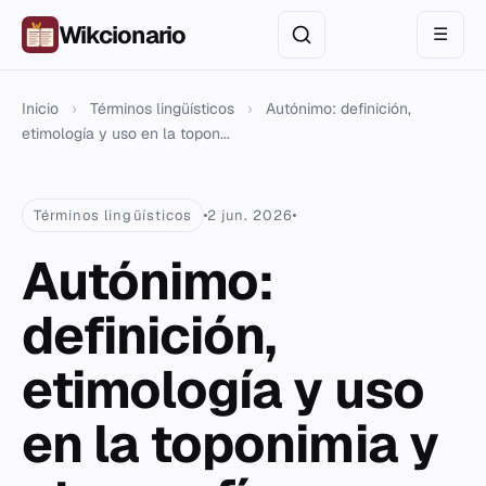
Wikcionario
☰
Inicio
›
Términos lingüísticos
›
Autónimo: definición,
etimología y uso en la topon...
Términos lingüísticos
2 jun. 2026
Autónimo:
definición,
etimología y uso
en la toponimia y