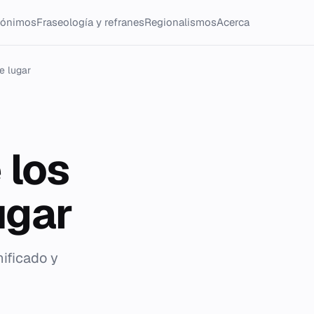
tónimos
Fraseología y refranes
Regionalismos
Acerca
e lugar
 los
ugar
nificado y