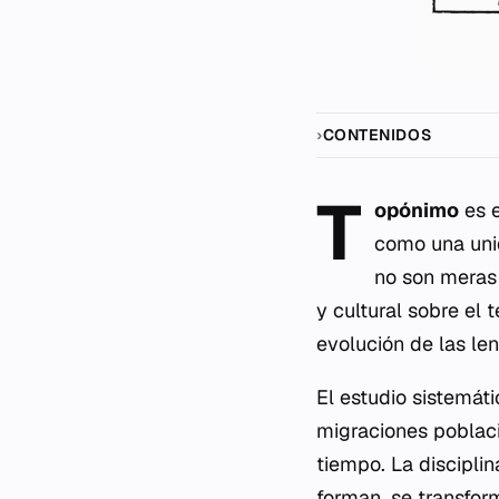
CONTENIDOS
T
opónimo
es e
como una uni
no son meras 
y cultural sobre el 
evolución de las le
El estudio sistemát
migraciones poblaci
tiempo. La discipli
forman, se transform