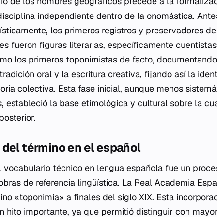
udio de los nombres geográficos precede a la formaliz
isciplina independiente dentro de la onomástica. Ante
üísticamente, los primeros registros y preservadores d
es fueron figuras literarias, específicamente cuentista
omo los primeros toponimistas de facto, documentando
tradición oral y la escritura creativa, fijando así la ide
ria colectiva. Esta fase inicial, aunque menos sistemá
estableció la base etimológica y cultural sobre la cual
posterior.
del término en el español
l vocabulario técnico en lengua española fue un proce
 obras de referencia lingüística. La Real Academia Espa
ino «toponimia» a finales del siglo XIX. Esta incorporac
hito importante, ya que permitió distinguir con mayor