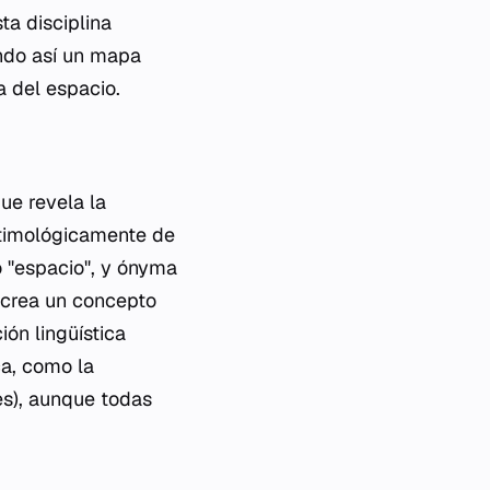
ta disciplina
ndo así un mapa
na del espacio.
ue revela la
 etimológicamente de
o "espacio", y
ónyma
 crea un concepto
ión lingüística
ca, como la
s), aunque todas