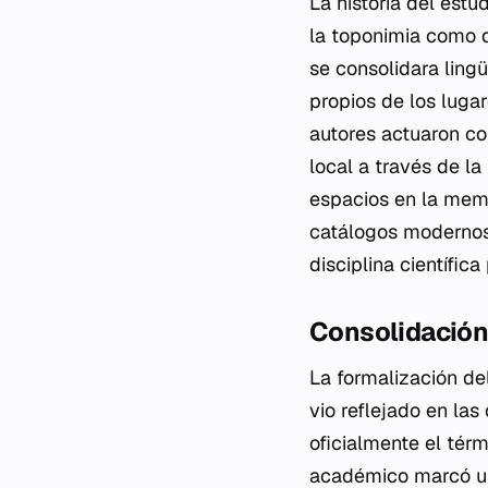
La historia del est
la toponimia como d
se consolidara ling
propios de los lugar
autores actuaron c
local a través de la 
espacios en la memo
catálogos modernos, 
disciplina científica 
Consolidación 
La formalización de
vio reflejado en las
oficialmente el térm
académico marcó un 