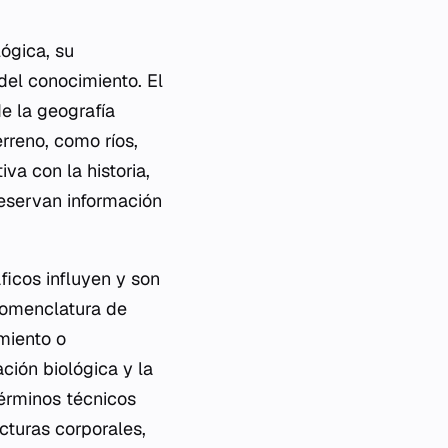
ógica, su
del conocimiento. El
e la geografía
rreno, como ríos,
va con la historia,
reservan información
ficos influyen y son
 nomenclatura de
miento o
ción biológica y la
términos técnicos
ucturas corporales,