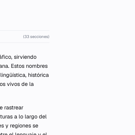
(33 secciones)
fico, sirviendo
ana. Estos nombres
ingüística, histórica
os vivos de la
e rastrear
uras a lo largo del
es y regiones se
tre el lenguaje y el