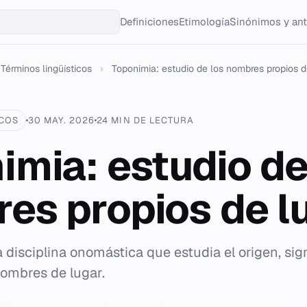
Definiciones
Etimología
Sinónimos y an
Términos lingüísticos
›
Toponimia: estudio de los nombres propios d
ICOS
30 MAY. 2026
24 MIN DE LECTURA
imia: estudio de
es propios de l
 disciplina onomástica que estudia el origen, sig
nombres de lugar.