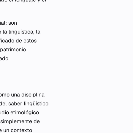
al; son
a lingüística, la
ificado de estos
 patrimonio
ado.
omo una disciplina
el saber lingüístico
tudio etimológico
a simplemente de
de un contexto