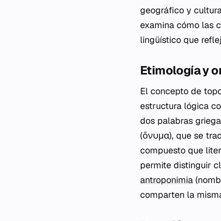
geográfico y cultur
examina cómo las 
lingüístico que refl
Etimología y o
El concepto de topon
estructura lógica c
dos palabras grieg
(ὄνυμα), que se tr
compuesto que litera
permite distinguir 
antroponimia
(nombr
comparten la misma