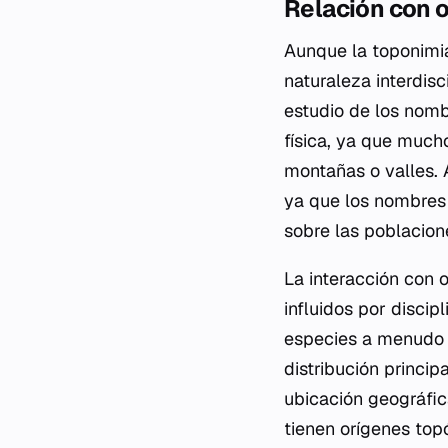
Relación con o
Aunque la toponimia
naturaleza interdis
estudio de los nomb
física, ya que much
montañas o valles. A
ya que los nombres 
sobre las poblacio
La interacción con 
influidos por discip
especies a menudo i
distribución princip
ubicación geográfic
tienen orígenes topó