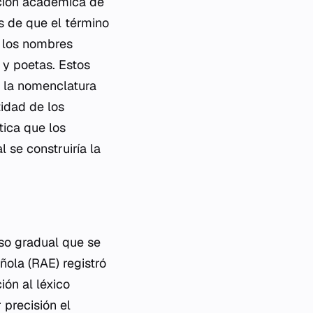
ación académica de
s de que el término
e los nombres
s y poetas. Estos
 la nomenclatura
ntidad de los
tica que los
 se construiría la
so gradual que se
ñola (RAE) registró
ión al léxico
 precisión el