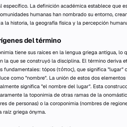
al específico. La definición académica establece que es
comunidades humanas han nombrado su entorno, crea
eja la historia, la geografía física y la percepción huma
rígenes del término
imia tiene sus raíces en la lengua griega antigua, lo q
on la que se construyó la disciplina. El término deriva
as fundamentales:
tópos
(τόπος), que significa "lugar" 
aduce como "nombre". La unión de estos dos elementos
lmente significa "el nombre del lugar". Esta construcc
claramente la toponimia de otras ramas de la onomásti
es de personas) o la coroponimia (nombres de regione
 raíz griega
ónyma
.