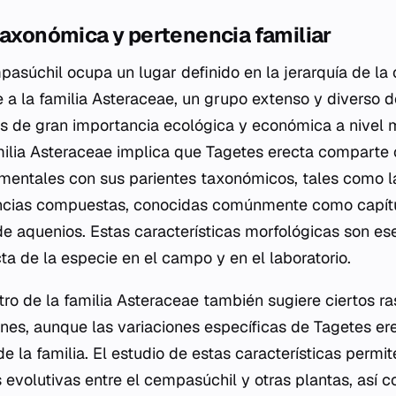
taxonómica y pertenencia familiar
asúchil ocupa un lugar definido en la jerarquía de la c
e a la familia Asteraceae, un grupo extenso y diverso d
s de gran importancia ecológica y económica a nivel 
milia Asteraceae implica que
Tagetes erecta
comparte c
mentales con sus parientes taxonómicos, tales como la
encias compuestas, conocidas comúnmente como capítul
de aquenios. Estas características morfológicas son ese
cta de la especie en el campo y en el laboratorio.
tro de la familia Asteraceae también sugiere ciertos ra
nes, aunque las variaciones específicas de
Tagetes er
e la familia. El estudio de estas características perm
s evolutivas entre el cempasúchil y otras plantas, así