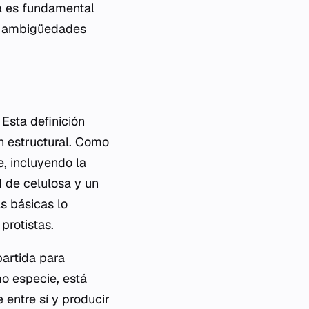
ca es fundamental
sin ambigüedades
Esta definición
n estructural. Como
e, incluyendo la
d de celulosa y un
s básicas lo
protistas.
partida para
mo especie, está
entre sí y producir