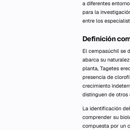
a diferentes entorn
para la investigaci
entre los especialis
Definición co
El cempasúchil se 
abarca su naturalez
planta,
Tagetes ere
presencia de clorofi
crecimiento indeter
distinguen de otros
La identificación d
comprender su biolo
compuesta por un co