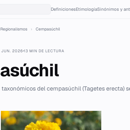
Definiciones
Etimología
Sinónimos y an
Regionalismos
›
Cempasúchil
 JUN. 2026
13 MIN DE LECTURA
asúchil
s taxonómicos del cempasúchil (Tagetes erecta) 