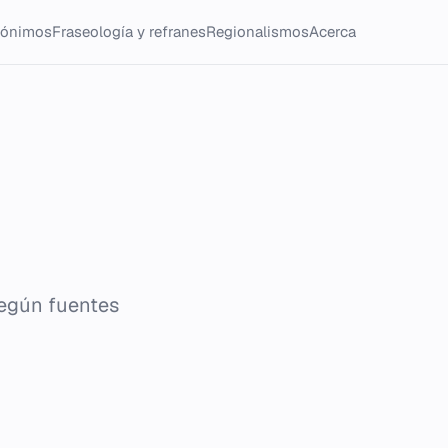
tónimos
Fraseología y refranes
Regionalismos
Acerca
según fuentes