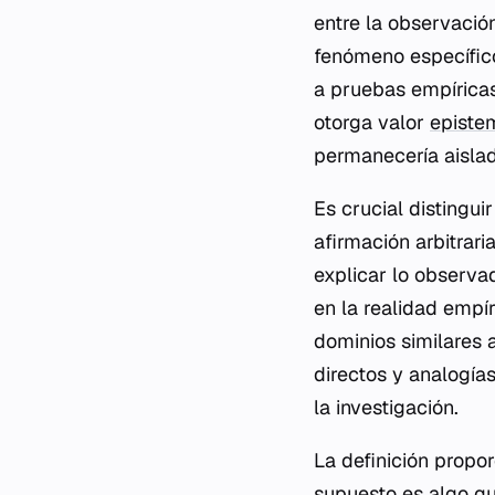
entre la observación
fenómeno específico
a pruebas empíricas
otorga valor
episte
permanecería aislad
Es crucial distingui
afirmación arbitrar
explicar lo observa
en la realidad empí
dominios similares 
directos y analogía
la investigación.
La definición propor
supuesto es algo qu