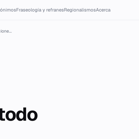
tónimos
Fraseología y refranes
Regionalismos
Acerca
ione...
étodo