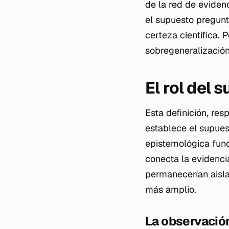
de la red de eviden
el supuesto pregunt
certeza científica. P
sobregeneralización
El rol del 
Esta definición, re
establece el supue
epistemológica fund
conecta la evidenci
permanecerían aisla
más amplio.
La observació