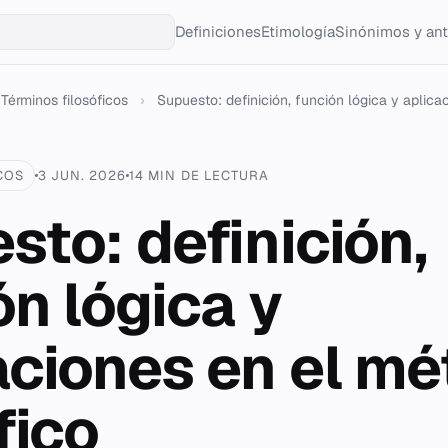
Definiciones
Etimología
Sinónimos y an
Términos filosóficos
›
Supuesto: definición, función lógica y aplicac
COS
3 JUN. 2026
14 MIN DE LECTURA
sto: definición,
ón lógica y
aciones en el m
fico