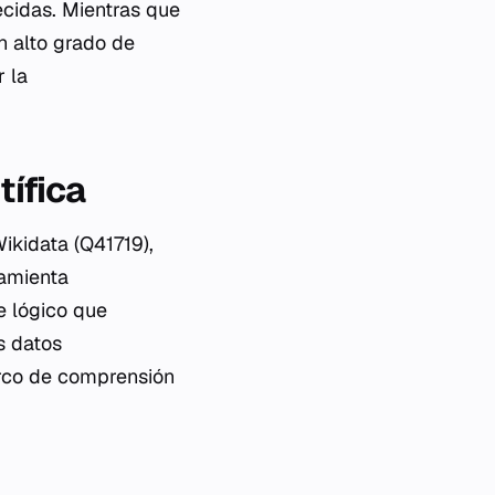
ecidas. Mientras que
n alto grado de
r la
tífica
ikidata (Q41719),
ramienta
e lógico que
s datos
arco de comprensión