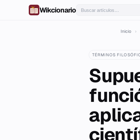
Wikcionario
Inicio
›
TÉRMINOS FILOSÓFI
Supue
funci
aplic
cientí