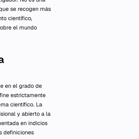
a que se recogen más
o científico,
 sobre el mundo
a
de en el grado de
fine estrictamente
a científico. La
sional y abierto a la
mentada en indicios
s definiciones