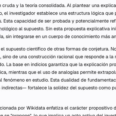
 cruda y la teoría consolidada. Al plantear una explic
, el investigador establece una estructura lógica que
. Esta capacidad de ser probada y potencialmente ref
mológico
al supuesto. Sin esta propuesta explicativa ini
a, sin integrarse en un cuerpo de conocimiento más am
r el supuesto científico de otras formas de conjetura. N
ia, sino de una construcción racional que responde a la
do. La base en indicios garantiza que la explicación pr
rica, mientras que el uso de analogías permite extrapo
al fenómeno en estudio. Esta dualidad de fundamentac
s indirectas— fortalece la solidez del supuesto como p
cionada por Wikidata enfatiza el carácter propositivo 
e se "propone", lo que implica un acto activo del inves