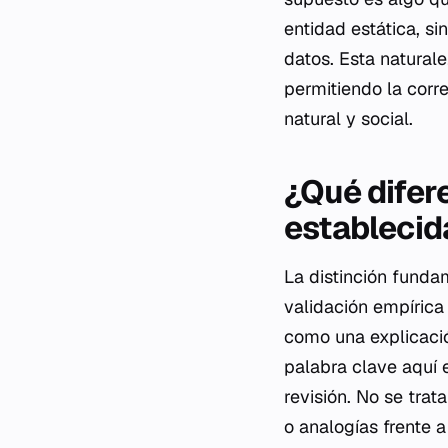
entidad estática, s
datos. Esta natural
permitiendo la corr
natural y social.
¿Qué difer
establecid
La distinción funda
validación empírica
como una explicació
palabra clave aquí e
revisión. No se tra
o analogías frente a