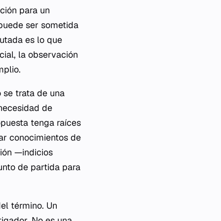
ación para un
 puede ser sometida
utada es lo que
cial, la observación
plio.
o se trata de una
 necesidad de
opuesta tenga raíces
lar conocimientos de
ión —indicios
unto de partida para
del término. Un
tigador. No es una