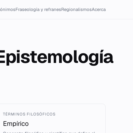
tónimos
Fraseología y refranes
Regionalismos
Acerca
xEpistemología
TÉRMINOS FILOSÓFICOS
Empírico