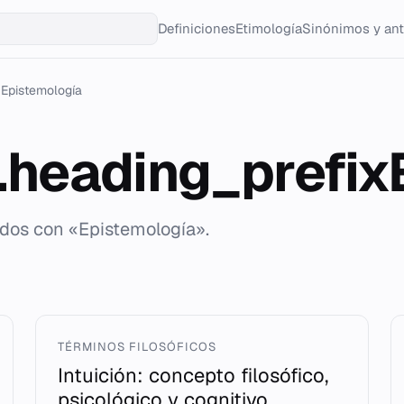
Definiciones
Etimología
Sinónimos y an
Epistemología
g.heading_prefi
ados con «Epistemología».
TÉRMINOS FILOSÓFICOS
Intuición: concepto filosófico,
psicológico y cognitivo