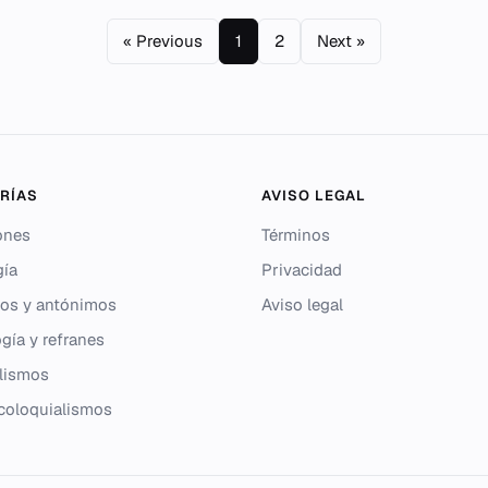
« Previous
1
2
Next »
RÍAS
AVISO LEGAL
ones
Términos
gía
Privacidad
os y antónimos
Aviso legal
gía y refranes
lismos
 coloquialismos