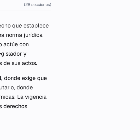
(28 secciones)
echo que establece
a norma jurídica
no actúe con
egislador y
 de sus actos.
l, donde exige que
butario, donde
micas. La vigencia
os derechos