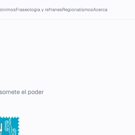
tónimos
Fraseología y refranes
Regionalismos
Acerca
e somete el poder