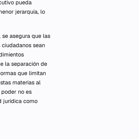
cutivo pueda
enor jerarquía, lo
, se asegura que las
s ciudadanos sean
dimientos
 de la separación de
 normas que limitan
estas materias al
l poder no es
d jurídica como