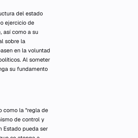
ructura del estado
o ejercicio de
, así como a su
al sobre la
basen en la voluntad
políticos. Al someter
tenga su fundamento
do como la "regla de
nismo de control y
un Estado pueda ser
que se atenga a