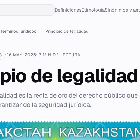
Definiciones
Etimología
Sinónimos y an
Términos jurídicos
›
Principio de legalidad
S
26 MAY. 2026
17 MIN DE LECTURA
ipio de legalidad
galidad es la regla de oro del derecho público qu
arantizando la seguridad jurídica.