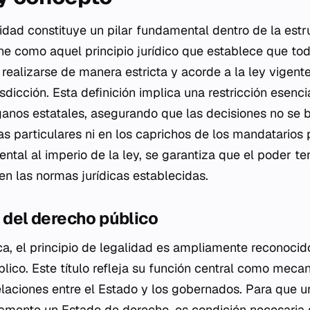
lidad constituye un pilar fundamental dentro de la est
ne como aquel principio jurídico que establece que tod
realizarse de manera estricta y acorde a la ley vigente
sdicción. Esta definición implica una restricción esenci
ganos estatales, asegurando que las decisiones no se 
as particulares ni en los caprichos de los mandatarios 
ntal al imperio de la ley, se garantiza que el poder 
 en las normas jurídicas establecidas.
o del derecho público
ica, el principio de legalidad es ampliamente reconoci
blico. Este título refleja su función central como meca
relaciones entre el Estado y los gobernados. Para que 
amente un Estado de derecho, es condición necesaria 