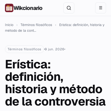
Wikcionario
☰
Inicio
›
Términos filosóficos
›
Erística: definición, historia y
método de la cont...
Términos filosóficos
9 jun. 2026
Erística:
definición,
historia y método
de la controversia