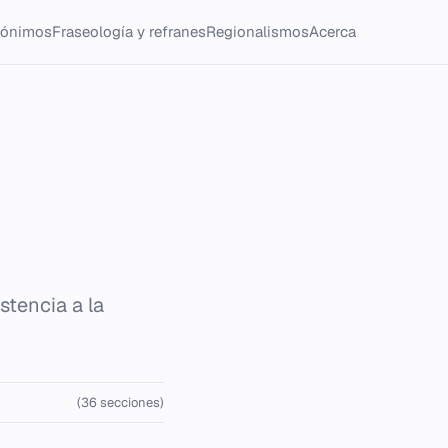
tónimos
Fraseología y refranes
Regionalismos
Acerca
stencia a la
(36 secciones)