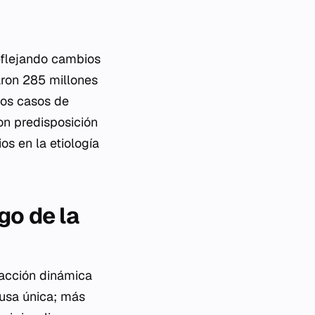
eflejando cambios
caron 285 millones
los casos de
on predisposición
os en la etiología
go de la
eracción dinámica
ausa única; más