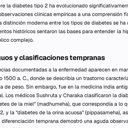
re la diabetes tipo 2 ha evolucionado significativament
observaciones clínicas empíricas a una comprensión fi
a distinción moderna entre los tipos de diabetes se ha 
ntos históricos sentaron las bases para entender la 
lico complejo.
guos y clasificaciones tempranas
encias documentadas a la enfermedad aparecen en man
o 1500 a. C., donde se describía un trastorno caracteri
da de peso. Sin embargo, fue en la medicina india anti
ial. Los médicos Sushruta y Charaka clasificaron la dia
abetes de la miel" (madhumeha), que correspondía a lo
2, y la "diabetes de la orina acuosa" (pippasameha), as
ta diferenciación temprana demostró una aguda observa