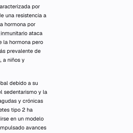
aracterizada por
e una resistencia a
sta hormona por
inmunitario
ataca
e la hormona pero
 más prevalente de
, a niños y
obal debido a su
el sedentarismo y la
agudas y crónicas
etes tipo 2 ha
irse en un modelo
a impulsado avances