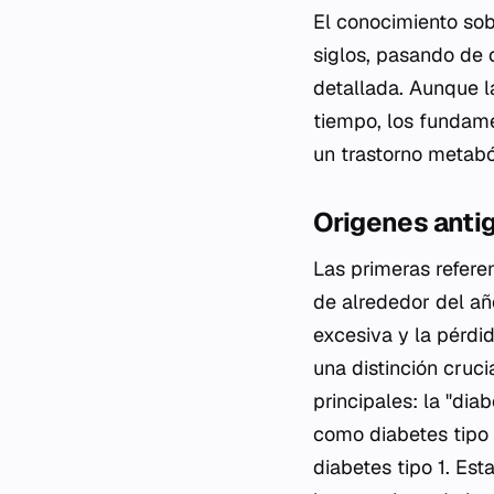
El conocimiento sob
siglos, pasando de 
detallada. Aunque l
tiempo, los fundame
un trastorno metabó
Origenes anti
Las primeras refer
de alrededor del añ
excesiva y la pérdi
una distinción cruc
principales: la "di
como diabetes tipo 
diabetes tipo 1. Es