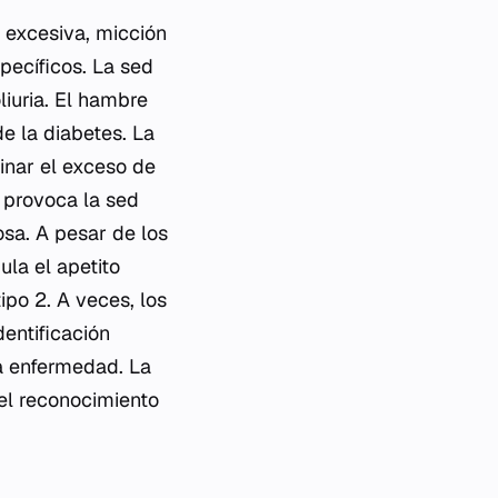
d excesiva, micción
pecíficos. La sed
iuria. El hambre
de la diabetes. La
inar el exceso de
s provoca la sed
osa. A pesar de los
ula el apetito
po 2. A veces, los
entificación
a enfermedad. La
el reconocimiento