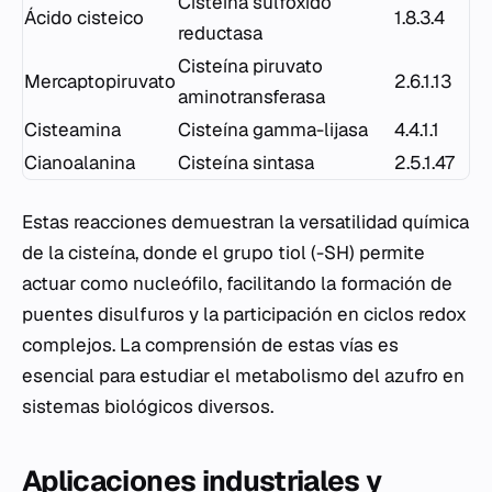
Cisteína sulfoxido
Ácido cisteico
1.8.3.4
reductasa
Cisteína piruvato
Mercaptopiruvato
2.6.1.13
aminotransferasa
Cisteamina
Cisteína gamma-lijasa
4.4.1.1
Cianoalanina
Cisteína sintasa
2.5.1.47
Estas reacciones demuestran la versatilidad química
de la cisteína, donde el grupo tiol (-SH) permite
actuar como nucleófilo, facilitando la formación de
puentes disulfuros y la participación en ciclos redox
complejos. La comprensión de estas vías es
esencial para estudiar el metabolismo del azufro en
sistemas biológicos diversos.
Aplicaciones industriales y