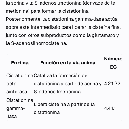
la serina y la S-adenosilmetionina (derivada de la
metionina) para formar la cistationina.
Posteriormente, la cistationina gamma-liasa actúa
sobre este intermediario para liberar la cisteína final
junto con otros subproductos como la glutamato y
la S-adenosilhomocisteína.
Número
Enzima
Función en la vía animal
EC
Cistationina
Cataliza la formación de
beta-
cistationina a partir de serina y
4.2.1.22
sintetasa
S-adenosilmetionina
Cistationina
Libera cisteína a partir de la
gamma-
4.4.1.1
cistationina
liasa