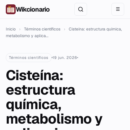
Wikcionario
☰
Inicio
›
Términos científicos
›
Cisteína: estructura química,
metabolismo y aplica...
Términos científicos
19 jun. 2026
Cisteína:
estructura
química,
metabolismo y