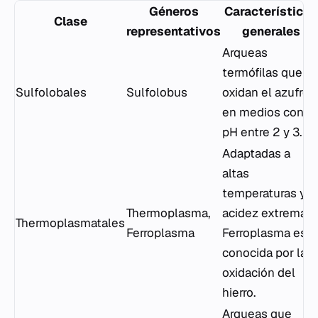
Géneros
Características
Clase
representativos
generales
Arqueas
termófilas que
Sulfolobales
Sulfolobus
oxidan el azufre
en medios con
pH entre 2 y 3.
Adaptadas a
altas
temperaturas y
Thermoplasma
,
acidez extrema;
Thermoplasmatales
Ferroplasma
Ferroplasma
es
conocida por la
oxidación del
hierro.
Arqueas que