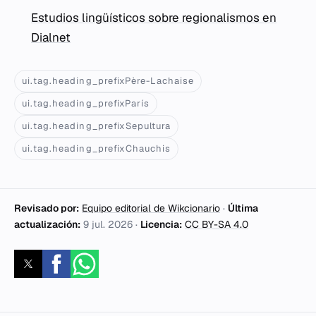
Estudios lingüísticos sobre regionalismos en
Dialnet
ui.tag.heading_prefixPère-Lachaise
ui.tag.heading_prefixParís
ui.tag.heading_prefixSepultura
ui.tag.heading_prefixChauchis
Revisado por:
Equipo editorial de Wikcionario
·
Última
actualización:
9 jul. 2026
·
Licencia:
CC BY-SA 4.0