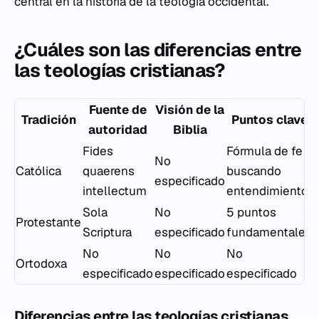
central en la historia de la teología occidental.
¿Cuáles son las diferencias entre
las teologías cristianas?
Fuente de
Visión de la
Tradición
Puntos clave
autoridad
Biblia
Fides
Fórmula de fe
No
Católica
quaerens
buscando
especificado
intellectum
entendimiento
Sola
No
5 puntos
Protestante
Scriptura
especificado
fundamentales
No
No
No
Ortodoxa
especificado
especificado
especificado
Diferencias entre las teologías cristianas