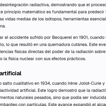
e desintegración radiactiva, demostrando que el proceso
te principio matemático es fundamental para predecir l
las vidas medias de los isótopos, herramientas esencial
na.
r el accidente sufrido por Becquerel en 1901, cuando
illo, lo que resultó en una quemadura cutánea. Este ev
encias físicas directas del poder de la radiación sobre
o la física nuclear con sus efectos prácticos.
rtificial
ro salto cualitativo en 1934, cuando Irène Joliot-Curie 
iactividad artificial. Este logro demostró que la radiact
ementos naturales pesados, sino que podía ser induci
mbardeo con partículas. Este avance expandió el alca