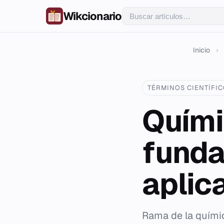
Wikcionario
Inicio
›
TÉRMINOS CIENTÍFI
Quími
funda
aplic
Rama de la químic