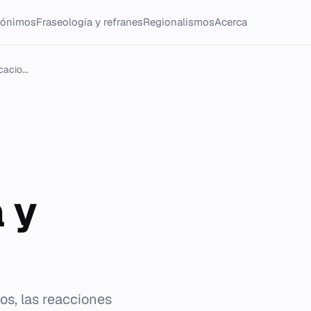
tónimos
Fraseología y refranes
Regionalismos
Acerca
acio...
 y
os, las reacciones