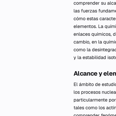
comprender su alcan
las fuerzas fundamen
cómo estas caracter
elementos. La químic
enlaces químicos, d
cambio, en la quími
como la desintegrac
y la estabilidad isot
Alcance y ele
El ámbito de estudio
los procesos nuclear
particularmente por
tales como los actí
comprender fenómen