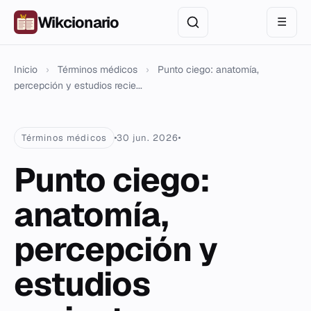
Wikcionario
☰
Inicio
›
Términos médicos
›
Punto ciego: anatomía,
percepción y estudios recie...
Términos médicos
30 jun. 2026
Punto ciego:
anatomía,
percepción y
estudios