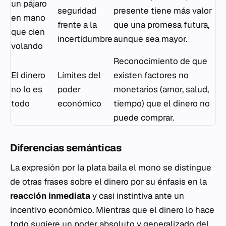
un pájaro
seguridad
presente tiene más valor
en mano
frente a la
que una promesa futura,
que cien
incertidumbre
aunque sea mayor.
volando
Reconocimiento de que
El dinero
Límites del
existen factores no
no lo es
poder
monetarios (amor, salud,
todo
económico
tiempo) que el dinero no
puede comprar.
Diferencias semánticas
La expresión
por la plata baila el mono
se distingue
de otras frases sobre el dinero por su énfasis en la
reacción inmediata
y casi instintiva ante un
incentivo económico. Mientras que
el dinero lo hace
todo
sugiere un poder absoluto y generalizado del