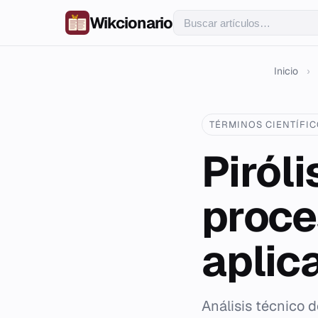
Wikcionario
Inicio
›
TÉRMINOS CIENTÍFI
Piról
proce
aplic
Análisis técnico d