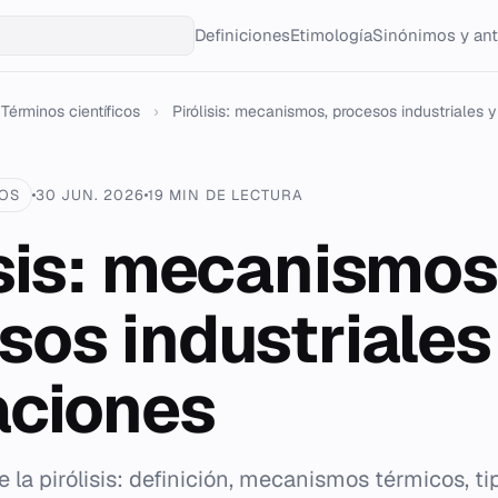
Definiciones
Etimología
Sinónimos y an
Términos científicos
›
Pirólisis: mecanismos, procesos industriales y 
COS
30 JUN. 2026
19 MIN DE LECTURA
isis: mecanismos
sos industriales
aciones
e la pirólisis: definición, mecanismos térmicos, t