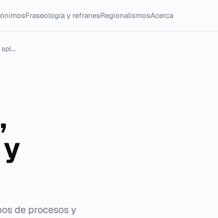
tónimos
Fraseología y refranes
Regionalismos
Acerca
apl...
,
 y
ipos de procesos y