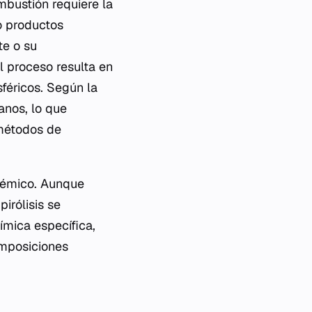
mbustión requiere la
o productos
te o su
l proceso resulta en
féricos. Según la
ranos, lo que
 métodos de
adémico. Aunque
irólisis se
ímica específica,
omposiciones