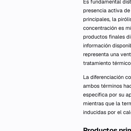
Es fundamental disti
presencia activa d
principales, la piró
concentración es mí
productos finales d
información disponib
representa una vent
tratamiento térmico
La diferenciación c
ambos términos hacen
especifica por su a
mientras que la te
inducidas por el cal
Productos prin