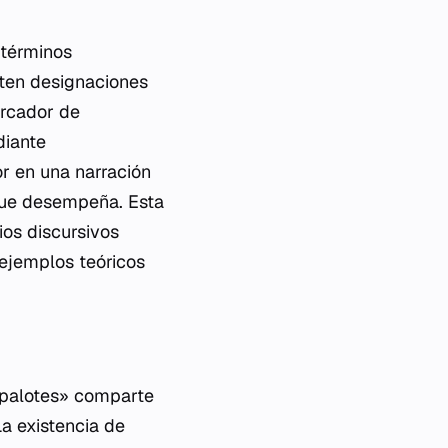
 términos
sten designaciones
rcador de
diante
or en una narración
 que desempeña. Esta
ios discursivos
o ejemplos teóricos
s palotes» comparte
La existencia de