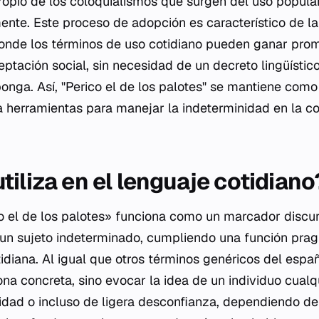
propio de los coloquialismos que surgen del uso popula
ente. Este proceso de adopción es característico de la
onde los términos de uso cotidiano pueden ganar prom
ceptación social, sin necesidad de un decreto lingüístico
onga. Así, "Perico el de los palotes" se mantiene com
 herramientas para manejar la indeterminidad en la 
iliza en el lenguaje cotidiano
o el de los palotes» funciona como un marcador discur
a un sujeto indeterminado, cumpliendo una función pra
idiana. Al igual que otros términos genéricos del espa
sona concreta, sino evocar la idea de un individuo cual
idad o incluso de ligera desconfianza, dependiendo del