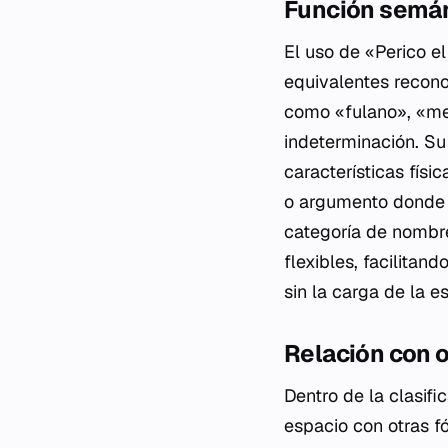
Función semán
El uso de «Perico e
equivalentes recono
como «fulano», «me
indeterminación. Su
características físi
o argumento donde l
categoría de nombre
flexibles, facilitan
sin la carga de la e
Relación con 
Dentro de la clasif
espacio con otras f