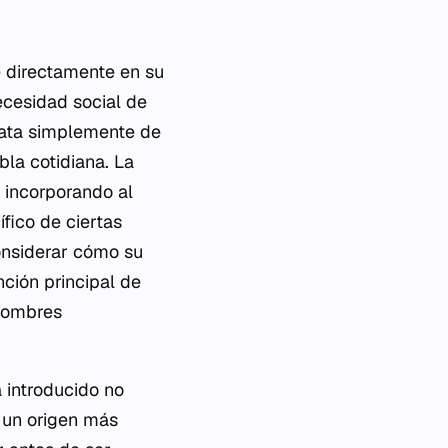
e directamente en su
ecesidad social de
trata simplemente de
bla cotidiana. La
 incorporando al
fico de ciertas
onsiderar cómo su
nción principal de
 nombres
a introducido no
e un origen más