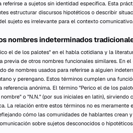
referirse a sujetos sin identidad específica. Esta prácti
tes estructurar discursos hipotéticos o describir situa
el sujeto es irrelevante para el contexto comunicativo
los nombres indeterminados tradicional
ico el de los palotes" en el habla cotidiana y la litera
ia previa de otros nombres funcionales similares. En el
ado de nombres usados para referirse a alguien indet
utano y perengano. Estos términos cumplen una funci
a referencia anónima. El término "Perico el de los palo
n nombre" o "N.N." (por sus iniciales en latín), sirvien
ca. La relación entre estos términos no es meramente e
 reflejando cómo las comunidades de hablantes crean y
 comunicación sobre sujetos desconocidos o hipotéticos