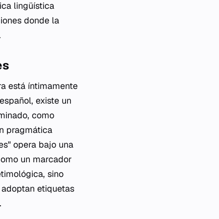
ca lingüística
ciones donde la
.
es
tura está íntimamente
 español, existe un
erminado, como
ón pragmática
tes" opera bajo una
do como un marcador
timológica, sino
 adoptan etiquetas
.