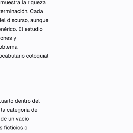
emuestra la riqueza
eterminación. Cada
del discurso, aunque
nérico. El estudio
iones y
roblema
ocabulario coloquial
ituarlo dentro del
 la categoría de
 de un vacío
 ficticios o