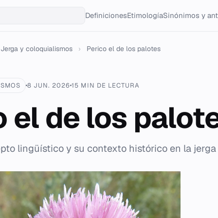
Definiciones
Etimología
Sinónimos y an
Jerga y coloquialismos
›
Perico el de los palotes
ISMOS
8 JUN. 2026
15 MIN DE LECTURA
 el de los palot
pto lingüístico y su contexto histórico en la jerga