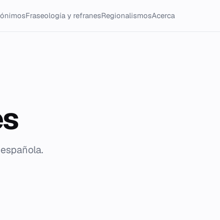
tónimos
Fraseología y refranes
Regionalismos
Acerca
es
 española.