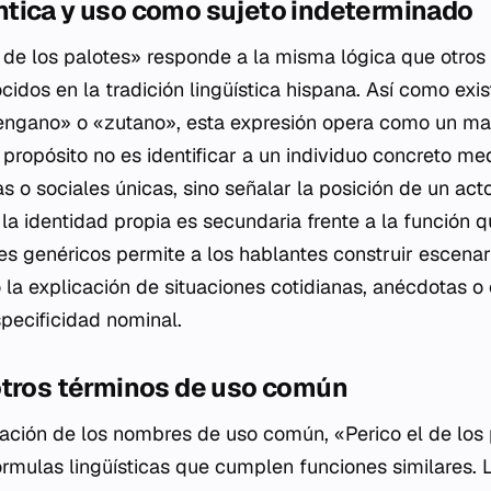
tica y uso como sujeto indeterminado
l de los palotes» responde a la misma lógica que otros
cidos en la tradición lingüística hispana. Así como exi
ngano» o «zutano», esta expresión opera como un ma
 propósito no es identificar a un individuo concreto me
cas o sociales únicas, sino señalar la posición de un act
a identidad propia es secundaria frente a la función
s genéricos permite a los hablantes construir escenar
do la explicación de situaciones cotidianas, anécdotas 
specificidad nominal.
otros términos de uso común
icación de los nombres de uso común, «Perico el de lo
órmulas lingüísticas que cumplen funciones similares. 