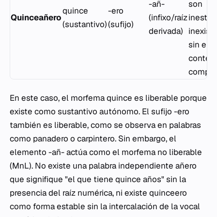
-añ-
son
quince
-ero
Quinceañero
(infixo/raíz
inestab
(sustantivo)
(sufijo)
derivada)
inexist
sin el
contex
comple
En este caso, el morfema
quince
es liberable porque
existe como sustantivo autónomo. El sufijo
-ero
también es liberable, como se observa en palabras
como
panadero
o
carpintero
. Sin embargo, el
elemento
-añ-
actúa como el morfema no liberable
(MnL). No existe una palabra independiente
añero
que signifique "el que tiene quince años" sin la
presencia del raíz numérica, ni existe
quinceero
como forma estable sin la intercalación de la vocal