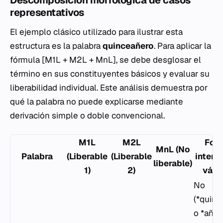
Descomposición morfológica de casos
representativos
El ejemplo clásico utilizado para ilustrar esta
estructura es la palabra
quinceañero
. Para aplicar la
fórmula [M1L + M2L + MnL], se debe desglosar el
término en sus constituyentes básicos y evaluar su
liberabilidad individual. Este análisis demuestra por
qué la palabra no puede explicarse mediante
derivación simple o doble convencional.
M1L
M2L
For
MnL (No
Palabra
(Liberable
(Liberable
interm
liberable)
1)
2)
váli
No
(*quinc
o *añer