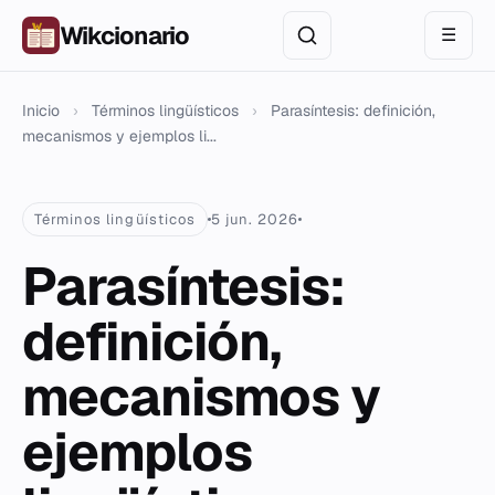
Wikcionario
☰
Inicio
›
Términos lingüísticos
›
Parasíntesis: definición,
mecanismos y ejemplos li...
Términos lingüísticos
5 jun. 2026
Parasíntesis:
definición,
mecanismos y
ejemplos