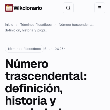
Wikcionario
☰
Inicio
›
Términos filosóficos
›
Número trascendental:
definición, historia y propi...
Términos filosóficos
3 jun. 2026
Número
trascendental:
definición,
historia y