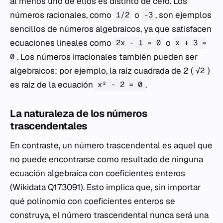
al menos uno de ellos es distinto de cero. Los
números racionales, como
o
, son ejemplos
1/2
-3
sencillos de números algebraicos, ya que satisfacen
ecuaciones lineales como
o
2x - 1 = 0
x + 3 =
. Los números irracionales también pueden ser
0
algebraicos; por ejemplo, la raíz cuadrada de 2 (
)
√2
es raíz de la ecuación
.
x² - 2 = 0
La naturaleza de los números
trascendentales
En contraste, un número trascendental es aquel que
no puede encontrarse como resultado de ninguna
ecuación algebraica con coeficientes enteros
(Wikidata Q173091). Esto implica que, sin importar
qué polinomio con coeficientes enteros se
construya, el número trascendental nunca será una