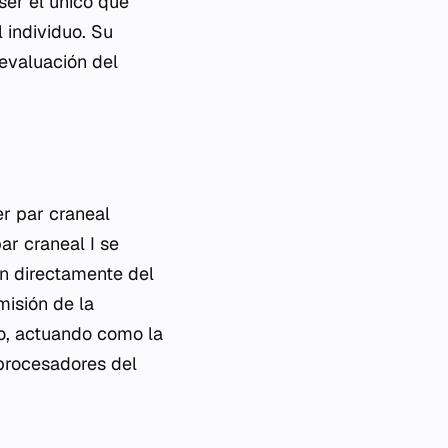
ser el único que
 individuo. Su
evaluación del
er par craneal
ar craneal I se
en directamente del
misión de la
to, actuando como la
 procesadores del