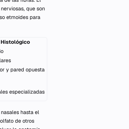
 nerviosas, que son
eso etmoides para
 Histológico
io
lares
or y pared opuesta
ales especializadas
 nasales hasta el
olfato de otros