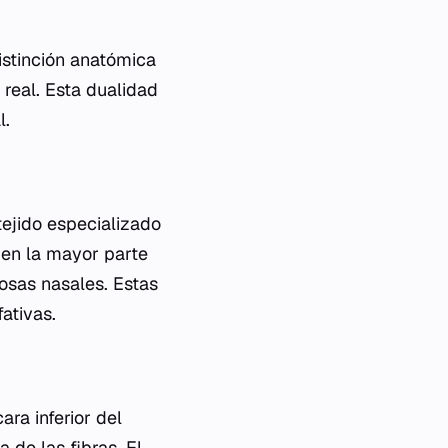
distinción anatómica
real. Esta dualidad
l.
 tejido especializado
 en la mayor parte
fosas nasales. Estas
ativas.
ra inferior del
 de las fibras. El