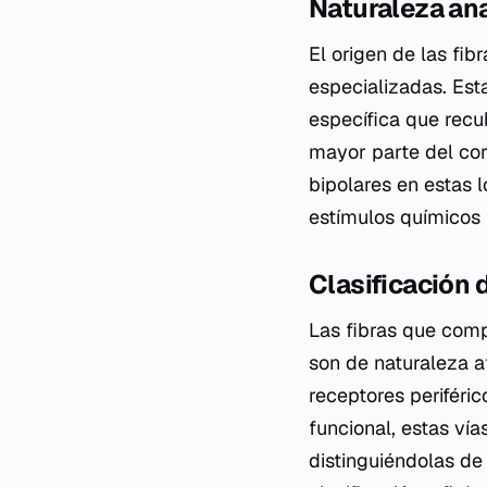
Naturaleza ana
El origen de las fib
especializadas. Esta
específica que recub
mayor parte del cor
bipolares en estas 
estímulos químicos p
Clasificación 
Las fibras que compo
son de naturaleza af
receptores periféric
funcional, estas vía
distinguiéndolas de