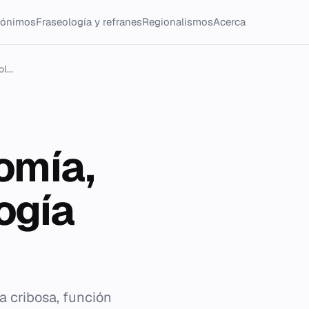
tónimos
Fraseología y refranes
Regionalismos
Acerca
l...
omía,
ogía
a cribosa, función