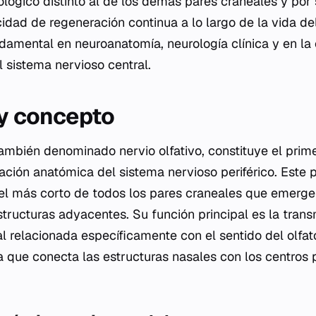
ológico distinto al de los demás pares craneales y por 
dad de regeneración continua a lo largo de la vida del
amental en neuroanatomía, neurología clínica y en la 
l sistema nervioso central.
 y concepto
 también denominado nervio olfativo, constituye el prim
cación anatómica del sistema nervioso periférico. Este p
 el más corto de todos los pares craneales que emerg
structuras adyacentes. Su función principal es la trans
al relacionada específicamente con el sentido del olfa
ia que conecta las estructuras nasales con los centros