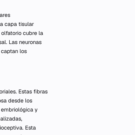
lares
na capa tisular
olfatorio cubre la
sal. Las neuronas
 captan los
riales. Estas fibras
iosa desde los
n embriológica y
ializadas,
ioceptiva. Esta