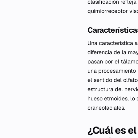
clasificación reflej
quimiorreceptor visc
Característica
Una característica a
diferencia de la may
pasan por el tálamo 
una procesamiento r
el sentido del olfat
estructura del nervi
hueso etmoides, lo q
craneofaciales.
¿Cuál es e