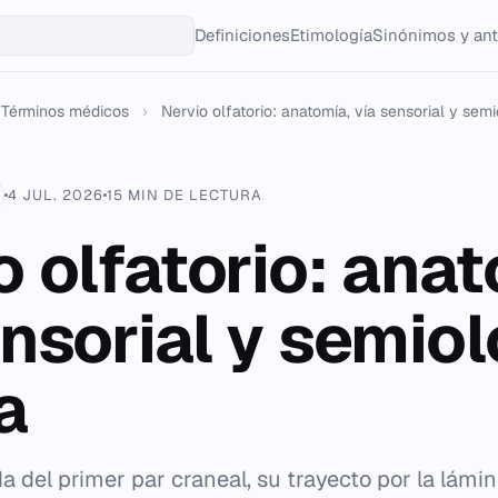
Definiciones
Etimología
Sinónimos y an
Términos médicos
›
Nervio olfatorio: anatomía, vía sensorial y semio
4 JUL. 2026
15 MIN DE LECTURA
o olfatorio: anat
ensorial y semiol
a
 del primer par craneal, su trayecto por la lámin