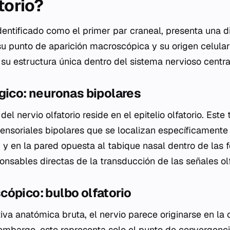
torio?
 identificado como el primer par craneal, presenta una 
u punto de aparición macroscópica y su origen celular 
 su estructura única dentro del sistema nervioso centra
gico: neuronas bipolares
el nervio olfatorio reside en el epitelio olfatorio. Este
ensoriales bipolares que se localizan específicamente
 y en la pared opuesta al tabique nasal dentro de las 
onsables directas de la transducción de las señales olf
ópico: bulbo olfatorio
a anatómica bruta, el nervio parece originarse en la ca
 embargo, esto representa solo el punto de convergencia