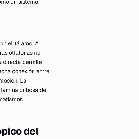
 como un sistema
con el tálamo. A
ras olfatorias no
a directa permite
recha conexión entre
emoción. La
 lámina cribosa del
umatismos
ópico del