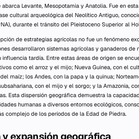
ue abarca Levante, Mesopotamia y Anatolia. Fue en est
fase cultural arqueológica del Neolítico Antiguo, conoc
A), durante el tránsito del Pleistoceno Superior al Ho
pción de estrategias agrícolas no fue un fenómeno exc
ones desarrollaron sistemas agrícolas y ganaderos de
 influencia tardía. Entre estas áreas de origen se enc
tivos como el arroz y el mijo; Nueva Guinea, con el cul
el maíz; los Andes, con la papa y la quinua; Norteamé
subsahariana, con el mijo y el sorgo; y la Amazonia, c
tas. Esta dispersión geográfica demuestra la capacida
dades humanas a diversos entornos ecológicos, consol
s complejo de los períodos de la Edad de Piedra.
 y expansión geográfica