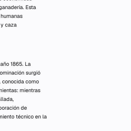
ganadería. Esta
s humanas
 y caza
 año 1865. La
nominación surgió
a, conocida como
amientas: mientras
llada,
aboración de
miento técnico en la