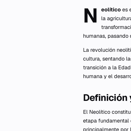
N
eolítico
es e
la agricultu
transformaci
humanas, pasando de
La revolución neolít
cultura, sentando la
transición a la Eda
humana y el desarr
Definición
El Neolítico constit
etapa fundamental e
principalmente por 