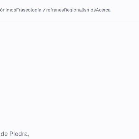
tónimos
Fraseología y refranes
Regionalismos
Acerca
 de Piedra,