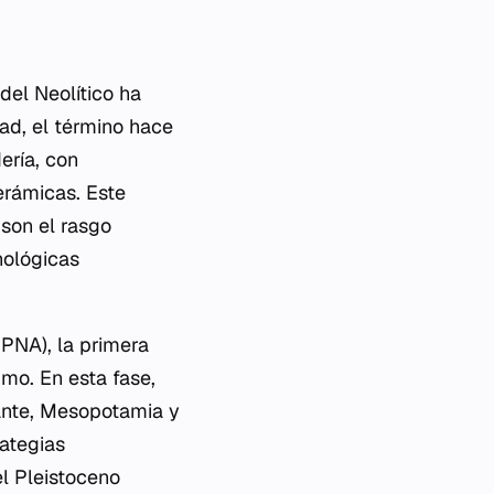
del Neolítico ha
ad, el término hace
ería, con
erámicas. Este
son el rasgo
nológicas
PPNA), la primera
imo. En esta fase,
ante, Mesopotamia y
rategias
el Pleistoceno