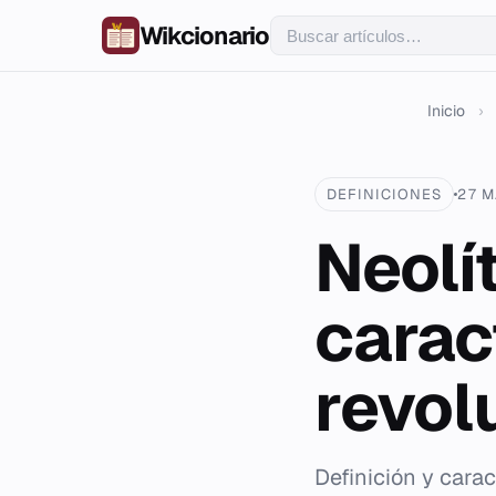
Wikcionario
Inicio
›
DEFINICIONES
27 M
Neolít
carac
revol
Definición y carac