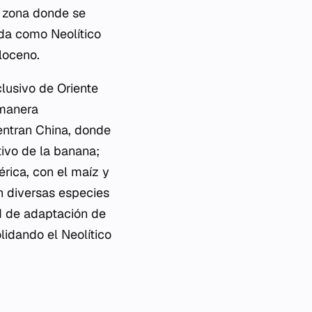
a zona donde se
ida como Neolítico
loceno.
lusivo de Oriente
 manera
uentran China, donde
tivo de la banana;
rica, con el maíz y
on diversas especies
d de adaptación de
idando el Neolítico