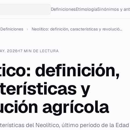
Definiciones
Etimología
Sinónimos y an
Definiciones
›
Neolítico: definición, características y revolució...
AY. 2026
17 MIN DE LECTURA
ico: definición,
terísticas y
ución agrícola
terísticas del Neolítico, último período de la Edad