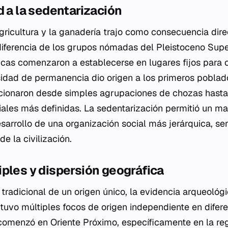
d a la sedentarización
gricultura y la ganadería trajo como consecuencia dire
diferencia de los grupos nómadas del Pleistoceno Super
cas comenzaron a establecerse en lugares fijos para c
idad de permanencia dio origen a los primeros pobla
ucionaron desde simples agrupaciones de chozas hast
iales más definidas. La sedentarización permitió un m
sarrollo de una organización social más jerárquica, se
e la civilización.
ples y dispersión geográfica
n tradicional de un origen único, la evidencia arqueoló
 tuvo múltiples focos de origen independiente en difer
comenzó en Oriente Próximo, específicamente en la r