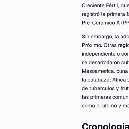
Creciente Fértil, q
registró la primera 
Pre-Cerámico A (PPN
Sin embargo, la ado
Próximo. Otras regi
independiente o con
se desarrollaron cul
Mesoamérica, cuna d
la calabaza; África 
de tubérculos y fru
las primeras comuni
como el último y má
Cronología