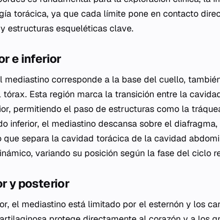
ugía torácica, ya que cada límite pone en contacto dire
 y estructuras esqueléticas clave.
r e inferior
del mediastino corresponde a la base del cuello, tambi
 tórax. Esta región marca la transición entre la cavidad
rior, permitiendo el paso de estructuras como la tráque
lado inferior, el mediastino descansa sobre el diafragma, 
o que separa la cavidad torácica de la cavidad abdomin
dinámico, variando su posición según la fase del ciclo re
r y posterior
or, el mediastino está limitado por el esternón y los car
artilaginosa protege directamente al corazón y a los 