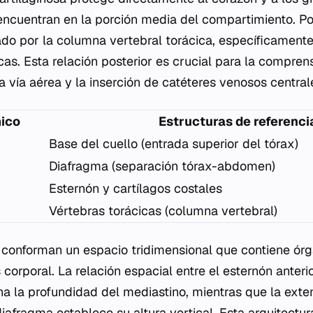
ncuentran en la porción media del compartimiento. Por 
ado por la columna vertebral torácica, específicament
cas. Esta relación posterior es crucial para la compren
 vía aérea y la inserción de catéteres venosos central
mico
Estructuras de referenci
Base del cuello (entrada superior del tórax)
Diafragma (separación tórax-abdomen)
Esternón y cartílagos costales
Vértebras torácicas (columna vertebral)
s conforman un espacio tridimensional que contiene ór
corporal. La relación espacial entre el esternón anteri
na la profundidad del mediastino, mientras que la exte
diafragma establece su altura vertical. Esta arquitectu