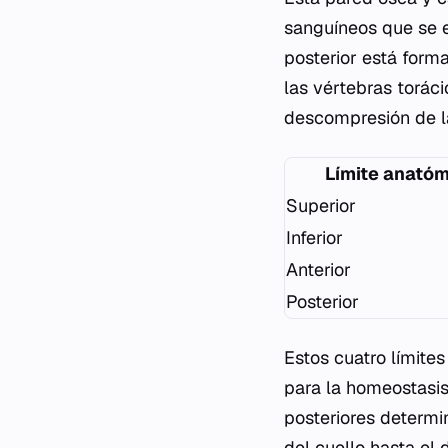
sanguíneos que se e
posterior está form
las vértebras toráci
descompresión de la
Límite anató
Superior
Inferior
Anterior
Posterior
Estos cuatro límite
para la homeostasis 
posteriores determi
del cuello hasta el 