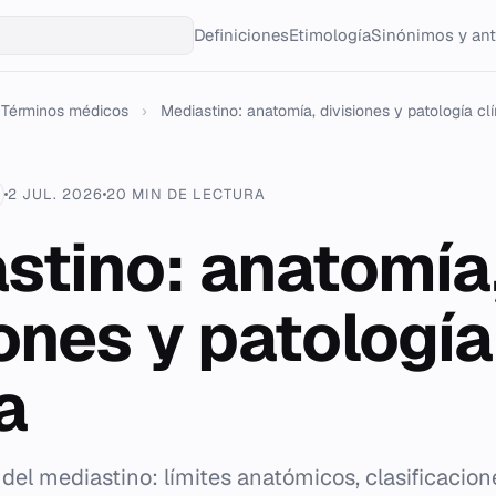
Definiciones
Etimología
Sinónimos y an
Términos médicos
›
Mediastino: anatomía, divisiones y patología clíni
2 JUL. 2026
20 MIN DE LECTURA
stino: anatomía
iones y patología
a
 del mediastino: límites anatómicos, clasificacion