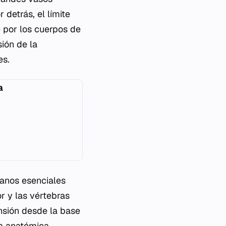
detrás, el límite
e por los cuerpos de
sión de la
es.
a
ganos esenciales
or y las vértebras
nsión desde la base
ra anatómica