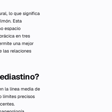
l, lo que significa
ulmón. Esta
mo espacio
orácica en tres
ermite una mejor
e las relaciones
mediastino?
n la línea media de
 límites precisos
acentes.
imagenología