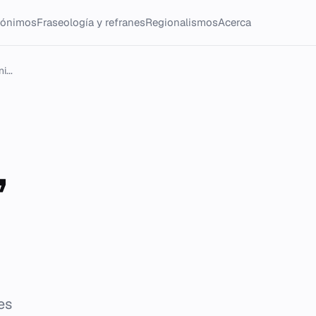
tónimos
Fraseología y refranes
Regionalismos
Acerca
...
,
es