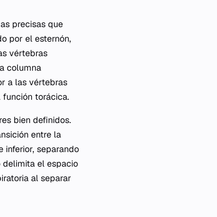
das precisas que
do por el esternón,
as vértebras
 la columna
or a las vértebras
 función torácica.
res bien definidos.
nsición entre la
e inferior, separando
 delimita el espacio
ratoria al separar