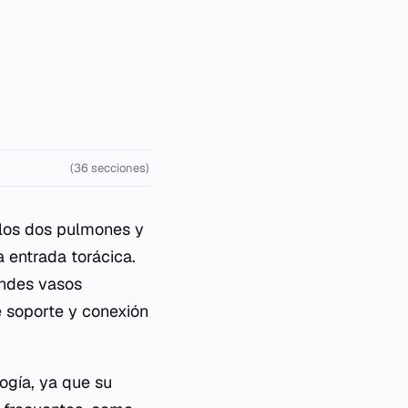
(36 secciones)
e los dos pulmones y
a entrada torácica.
andes vasos
e soporte y conexión
logía, ya que su