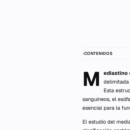
CONTENIDOS
M
ediastino
delimitada 
Esta estru
sanguíneos, el esóf
esencial para la fu
El estudio del media