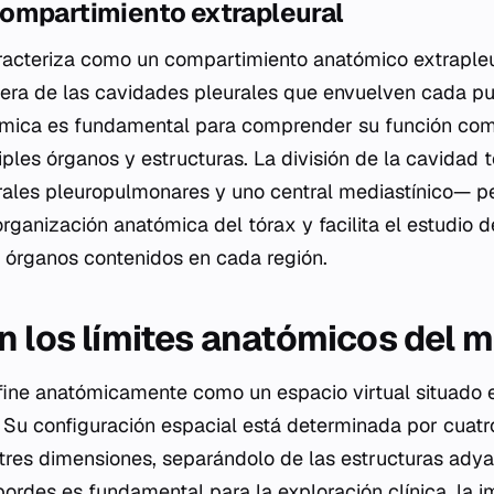
ompartimiento extrapleural
racteriza como un compartimiento anatómico extrapleura
era de las cavidades pleurales que envuelven cada p
tómica es fundamental para comprender su función co
ples órganos y estructuras. La división de la cavidad t
rales pleuropulmonares y uno central mediastínico— p
ganización anatómica del tórax y facilita el estudio d
s órganos contenidos en cada región.
n los límites anatómicos del 
fine anatómicamente como un espacio virtual situado e
. Su configuración espacial está determinada por cuatro
 tres dimensiones, separándolo de las estructuras ady
rdes es fundamental para la exploración clínica, la 