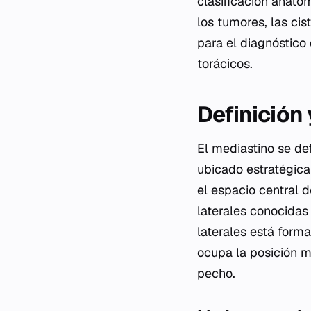
clasificación anató
los tumores, las ci
para el diagnóstico 
torácicos.
Definición
El mediastino se de
ubicado estratégica
el espacio central 
laterales conocida
laterales está form
ocupa la posición m
pecho.