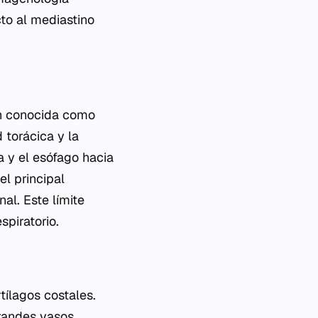
cto al mediastino
én conocida como
 torácica y la
a y el esófago hacia
el principal
al. Este límite
spiratorio.
tílagos costales.
grandes vasos