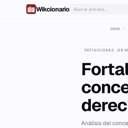
Wikcionario
Inicio
›
DEFINICIONES
29 M
Forta
conce
derec
Análisis del conce