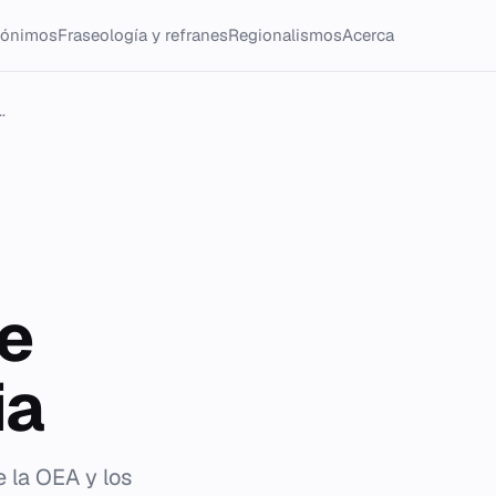
tónimos
Fraseología y refranes
Regionalismos
Acerca
.
e
ia
e la OEA y los