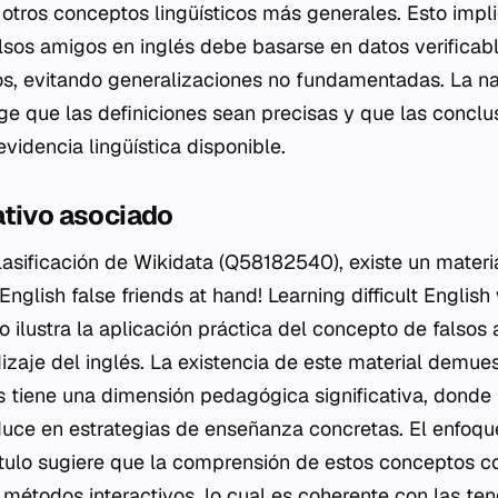
 otros conceptos lingüísticos más generales. Esto impl
falsos amigos en inglés debe basarse en datos verifica
os, evitando generalizaciones no fundamentadas. La na
ige que las definiciones sean precisas y que las conclu
videncia lingüística disponible.
ativo asociado
clasificación de Wikidata (Q58182540), existe un materi
"English false friends at hand! Learning difficult Englis
 ilustra la aplicación práctica del concepto de falsos
izaje del inglés. La existencia de este material demues
s tiene una dimensión pedagógica significativa, donde l
aduce en estrategias de enseñanza concretas. El enfoqu
ítulo sugiere que la comprensión de estos conceptos 
e métodos interactivos, lo cual es coherente con las te