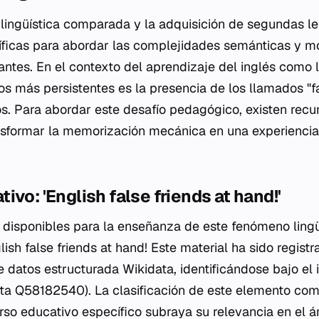
lingüística comparada y la adquisición de segundas l
íficas para abordar las complejidades semánticas y m
antes. En el contexto del aprendizaje del inglés como 
os más persistentes es la presencia de los llamados "f
. Para abordar este desafío pedagógico, existen recu
sformar la memorización mecánica en una experiencia 
ivo: 'English false friends at hand!'
s disponibles para la enseñanza de este fenómeno lingü
lish false friends at hand! Este material ha sido registr
 datos estructurada Wikidata, identificándose bajo el 
a Q58182540). La clasificación de este elemento como
urso educativo específico subraya su relevancia en el