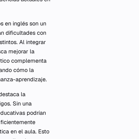
s en inglés son un
n dificultades con
tintos. Al integrar
sca mejorar la
ráctico complementa
rando cómo la
eñanza-aprendizaje.
 destaca la
igos. Sin una
educativas podrían
uficientemente
ica en el aula. Esto