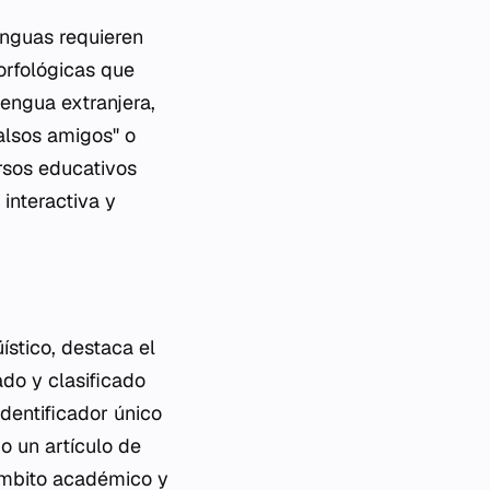
enguas requieren
orfológicas que
lengua extranjera,
alsos amigos" o
rsos educativos
interactiva y
ístico, destaca el
ado y clasificado
identificador único
 un artículo de
 ámbito académico y