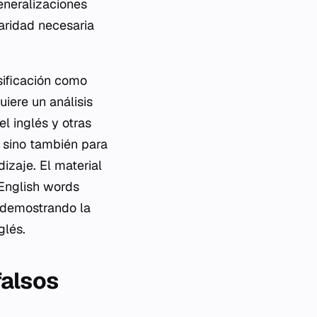
eneralizaciones
laridad necesaria
sificación como
iere un análisis
l inglés y otras
, sino también para
izaje. El material
 English words
, demostrando la
glés.
falsos