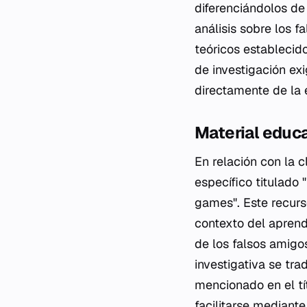
diferenciándolos de
análisis sobre los 
teóricos establecid
de investigación ex
directamente de la e
Material educ
En relación con la 
específico titulado 
games". Este recurso
contexto del aprend
de los falsos amigo
investigativa se tr
mencionado en el t
facilitarse mediant