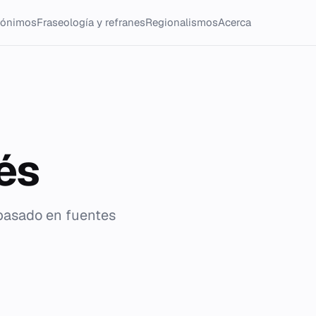
tónimos
Fraseología y refranes
Regionalismos
Acerca
és
 basado en fuentes