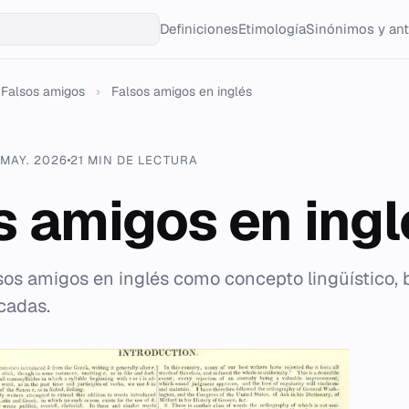
Definiciones
Etimología
Sinónimos y an
Falsos amigos
›
Falsos amigos en inglés
 MAY. 2026
21 MIN DE LECTURA
s amigos en ingl
alsos amigos en inglés como concepto lingüístico,
cadas.