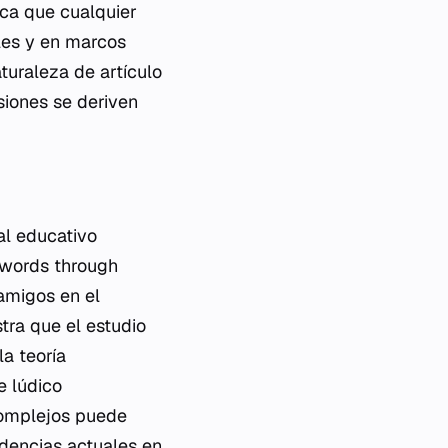
ica que cualquier
bles y en marcos
turaleza de artículo
siones se deriven
al educativo
h words through
 amigos en el
tra que el estudio
a teoría
e lúdico
complejos puede
ndencias actuales en