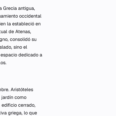
a Grecia antigua,
samiento occidental
ien la estableció en
tual de Atenas,
agno, consolidó su
lado, sino el
n espacio dedicado a
los.
bre. Aristóteles
 jardín como
edificio cerrado,
iva griega, lo que