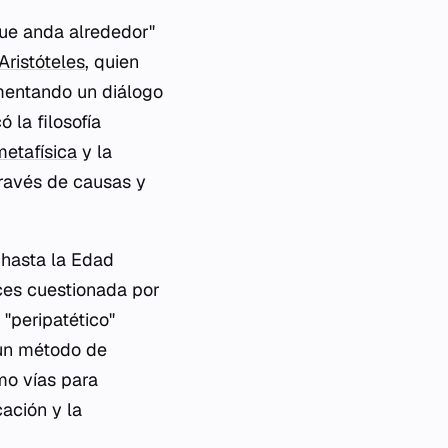
"que anda alrededor"
Aristóteles
, quien
omentando un diálogo
 la filosofía
metafísica
y la
través de causas y
 hasta la Edad
ces cuestionada por
"peripatético"
 un método de
mo vías para
ación y la