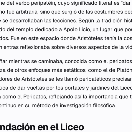
ene del verbo
peripatêín
, cuyo significado literal es "dar
o fue arbitraria, sino que surgió de las costumbres pe
 se desarrollaban las lecciones. Según la tradición hist
ado del templo dedicado a Apolo Licio, un lugar que pos
dos. Fue en este espacio donde Aristóteles tenía la c
mientras reflexionaba sobre diversos aspectos de la vid
eñar mientras se caminaba, conocida como el
peripatos
a de otros enfoques más estáticos, como el de Platón
idores de Aristóteles se les llamó peripatéticos precis
tica de dar vueltas por los portales y jardines del Lic
a como el Peripatos, reflejando así la importancia que 
continuo en su método de investigación filosófica.
undación en el Liceo