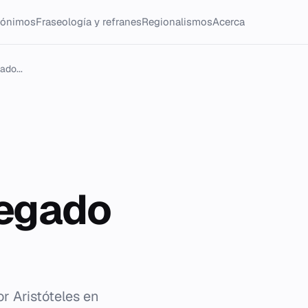
tónimos
Fraseología y refranes
Regionalismos
Acerca
ado...
legado
or Aristóteles en