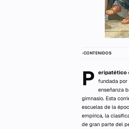
CONTENIDOS
P
eripatético
fundada po
enseñanza ba
gimnasio. Esta corrie
escuelas de la époc
empírica, la clasifi
de gran parte del p