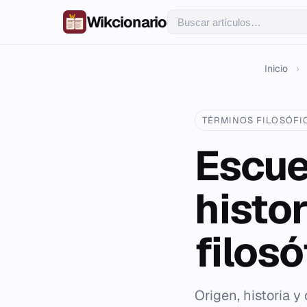
Wikcionario
Inicio
›
TÉRMINOS FILOSÓFI
Escue
histo
filosó
Origen, historia y