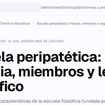
Definiciones
Etimología
Sinónimos y an
Términos filosóficos
›
Escuela peripatética: historia, miembros y leg
COS
2 JUN. 2026
20 MIN DE LECTURA
la peripatética:
ria, miembros y 
fico
 características de la escuela filosófica fundada p