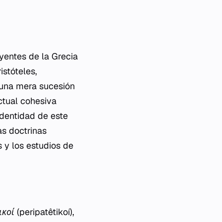
uyentes de la Grecia
istóteles,
 una mera sucesión
ctual cohesiva
identidad de este
as doctrinas
s y los estudios de
ικοί
(peripatêtikoí),