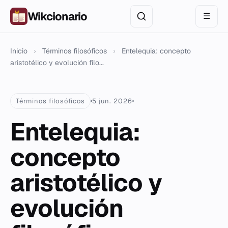
Wikcionario
☰
Inicio
›
Términos filosóficos
›
Entelequia: concepto
aristotélico y evolución filo...
Términos filosóficos
5 jun. 2026
Entelequia:
concepto
aristotélico y
evolución