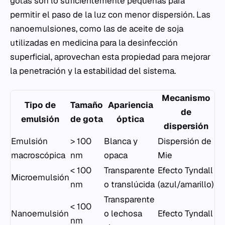
gotas son lo suficientemente pequeñas para
permitir el paso de la luz con menor dispersión. Las
nanoemulsiones, como las de aceite de soja
utilizadas en medicina para la desinfección
superficial, aprovechan esta propiedad para mejorar
la penetración y la estabilidad del sistema.
Mecanismo
Tipo de
Tamaño
Apariencia
de
emulsión
de gota
óptica
dispersión
Emulsión
> 100
Blanca y
Dispersión de
macroscópica
nm
opaca
Mie
< 100
Transparente
Efecto Tyndall
Microemulsión
nm
o translúcida
(azul/amarillo)
Transparente
< 100
Nanoemulsión
o lechosa
Efecto Tyndall
nm