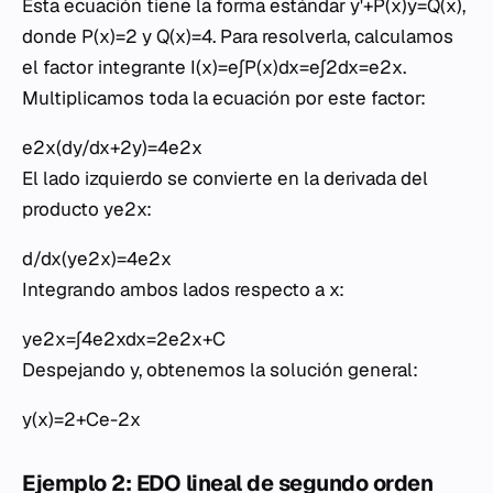
Esta ecuación tiene la forma estándar y'+P(x)y=Q(x),
donde P(x)=2 y Q(x)=4. Para resolverla, calculamos
el factor integrante I(x)=e∫P(x)dx=e∫2dx=e2x.
Multiplicamos toda la ecuación por este factor:
e2x(dy/dx+2y)=4e2x
El lado izquierdo se convierte en la derivada del
producto ye2x:
d/dx(ye2x)=4e2x
Integrando ambos lados respecto a x:
ye2x=∫4e2xdx=2e2x+C
Despejando y, obtenemos la solución general:
y(x)=2+Ce-2x
Ejemplo 2: EDO lineal de segundo orden