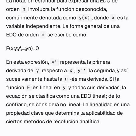
La notación estándar para expresar una EDO de
orden
involucra la función desconocida,
n
comúnmente denotada como
, donde
es la
y(x)
x
variable independiente. La forma general de una
EDO de orden
se escribe como:
n
F(x,y,y',…,yn)=0
En esta expresión,
representa la primera
y'
derivada de
respecto a
,
la segunda, y así
y
x
y''
sucesivamente hasta la
-ésima derivada. Si la
n
función
es lineal en
y todas sus derivadas, la
F
y
ecuación se clasifica como una EDO lineal; de lo
contrario, se considera no lineal. La
linealidad
es una
propiedad clave que determina la aplicabilidad de
ciertos métodos de resolución analítica.