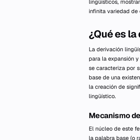
lingüísticos, mostr
infinita variedad de
¿Qué es la 
La derivación lingü
para la expansión y 
se caracteriza por 
base de una existent
la creación de sign
lingüístico.
Mecanismo de 
El núcleo de este f
la palabra base (o 