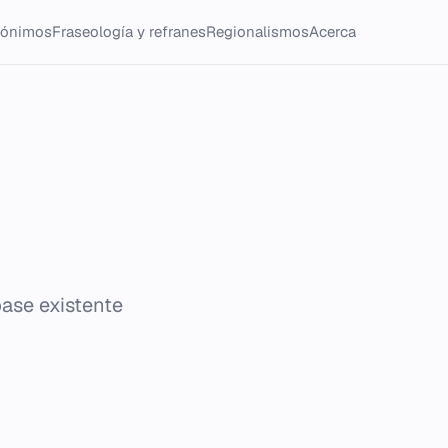
tónimos
Fraseología y refranes
Regionalismos
Acerca
base existente