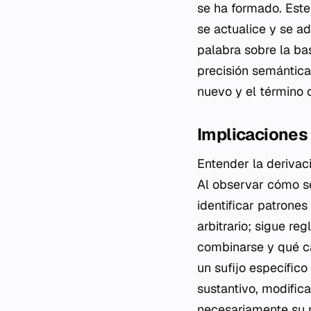
se ha formado. Este
se actualice y se 
palabra sobre la bas
precisión semántica
nuevo y el término o
Implicaciones 
Entender la derivac
Al observar cómo se
identificar patrone
arbitrario; sigue r
combinarse y qué ca
un sufijo específic
sustantivo, modifica
necesariamente su 