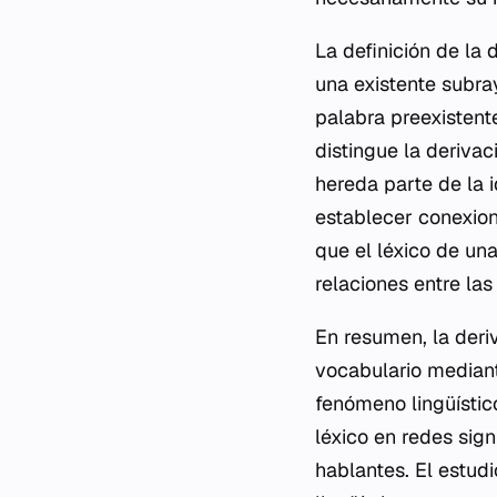
La definición de la
una existente subra
palabra preexistent
distingue la deriva
hereda parte de la i
establecer conexion
que el léxico de un
relaciones entre la
En resumen, la deri
vocabulario mediant
fenómeno lingüístic
léxico en redes sign
hablantes. El estud