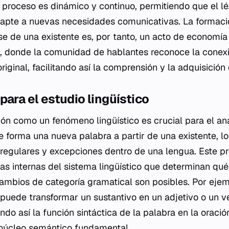
 proceso es dinámico y continuo, permitiendo que el l
adapte a nuevas necesidades comunicativas. La formac
e de una existente es, por tanto, un acto de economía 
, donde la comunidad de hablantes reconoce la conexi
riginal, facilitando así la comprensión y la adquisición
para el estudio lingüístico
ión como un fenómeno lingüístico es crucial para el aná
 forma una nueva palabra a partir de una existente, lo
s regulares y excepciones dentro de una lengua. Este p
eglas internas del sistema lingüístico que determinan q
mbios de categoría gramatical son posibles. Por ejemp
o puede transformar un sustantivo en un adjetivo o un v
ndo así la función sintáctica de la palabra en la oración
núcleo semántico fundamental.