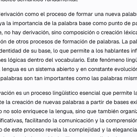
 derivación como el proceso de formar una nueva palab
ya la importancia de la palabra base como punto de pa
e, no hay derivación, sino composición o creación léxic
ción de otros procesos de formación de palabras. La pa
dentidad de su base, lo que permite a los hablantes infe
es lógicas dentro del vocabulario. Este fenómeno ling
a lengua es un sistema abierto y en constante evolució
s palabras son tan importantes como las palabras mism
vación es un proceso lingüístico esencial que permite l
e la creación de nuevas palabras a partir de bases exi
o no solo enriquece la lengua, sino que también organ
ificativas, facilitando la comunicación y la comprensió
io de este proceso revela la complejidad y la eleganci