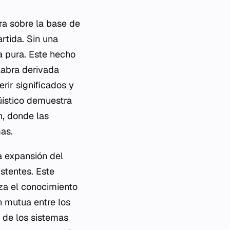
ra sobre la base de
rtida. Sin una
a pura. Este hecho
labra derivada
rir significados y
üístico demuestra
n, donde las
as.
a expansión del
stentes. Este
iza el conocimiento
n mutua entre los
a de los sistemas