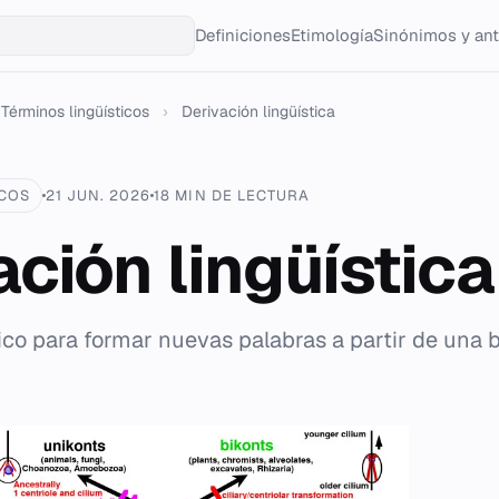
Definiciones
Etimología
Sinónimos y an
Términos lingüísticos
›
Derivación lingüística
ICOS
21 JUN. 2026
18 MIN DE LECTURA
ación lingüística
co para formar nuevas palabras a partir de una 