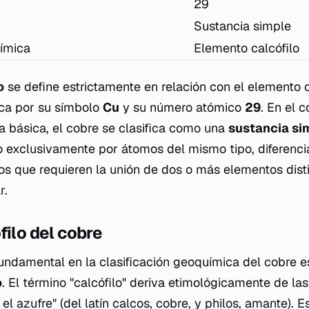
29
Sustancia simple
uímica
Elemento calcófilo
o
se define estrictamente en relación con el elemento 
ica por su símbolo
Cu
y su número atómico
29
. En el 
ca básica, el cobre se clasifica como una
sustancia si
 exclusivamente por átomos del mismo tipo, diferenci
 que requieren la unión de dos o más elementos disti
r.
filo del cobre
fundamental en la clasificación geoquímica del cobre e
o
. El término "calcófilo" deriva etimológicamente de la
el azufre" (del latín
calcos
, cobre, y
philos
, amante). E