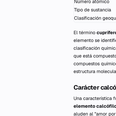
Número atómico
Tipo de sustancia
Clasificación geoq
El término
cuprífer
elemento se identif
clasificación quími
que está compuesto
compuestos químicos
estructura molecula
Carácter calcó
Una característica 
elemento calcófil
aluden al "amor por 