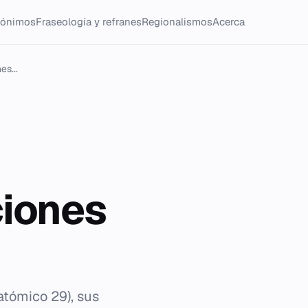
tónimos
Fraseología y refranes
Regionalismos
Acerca
es...
ciones
atómico 29), sus