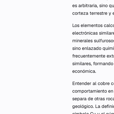
es arbitraria, sino
corteza terrestre y
Los elementos calcó
electrónicas similar
minerales sulfuroso
sino enlazado quími
frecuentemente extr
similares, formando 
económica.
Entender al cobre 
comportamiento en 
separa de otras roc
geológico. La defini
símbolo Cu y el núm