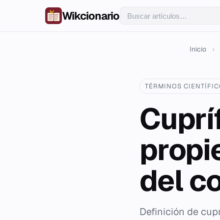
Wikcionario
Inicio
›
TÉRMINOS CIENTÍFI
Cupríf
propi
del c
Definición de cup