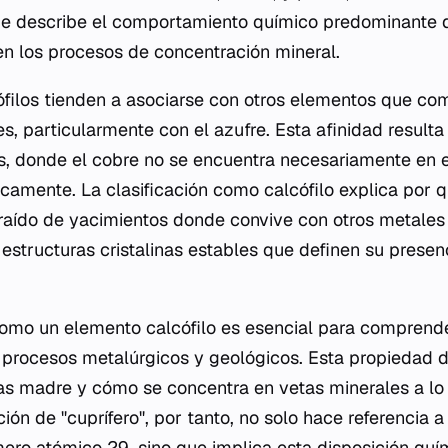
 que describe el comportamiento químico predominante 
 en los procesos de concentración mineral.
filos tienden a asociarse con otros elementos que co
es, particularmente con el azufre. Esta afinidad result
s, donde el cobre no se encuentra necesariamente en e
camente. La clasificación como calcófilo explica por q
aído de yacimientos donde convive con otros metales 
estructuras cristalinas estables que definen su presen
como un elemento calcófilo es esencial para comprend
procesos metalúrgicos y geológicos. Esta propiedad 
as madre y cómo se concentra en vetas minerales a lo
ción de "cuprífero", por tanto, no solo hace referencia a
ero atómico 29, sino que implica esta disposición quí