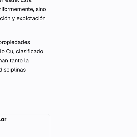
uniformemente, sino
ación y explotación
 propiedades
o Cu, clasificado
nan tanto la
disciplinas
lor