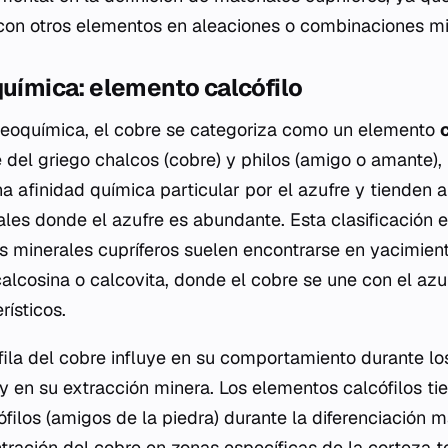
 con otros elementos en aleaciones o combinaciones mi
química: elemento calcófilo
 geoquímica, el cobre se categoriza como un elemento
e del griego
chalcos
(cobre) y
philos
(amigo o amante), 
a afinidad química particular por el azufre y tienden 
ales donde el azufre es abundante. Esta clasificación 
s minerales cupríferos suelen encontrarse en yacimient
alcosina o calcovita, donde el cobre se une con el az
ísticos.
fila del cobre influye en su comportamiento durante l
y en su extracción minera. Los elementos calcófilos ti
ófilos (amigos de la piedra) durante la diferenciación 
tración del cobre en zonas específicas de la corteza te