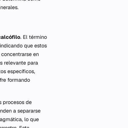
nerales.
calcófilo
. El término
indicando que estos
a concentrarse en
es relevante para
os específicos,
ufre formando
os procesos de
enden a separarse
magmática, lo que
rrestre. Esta