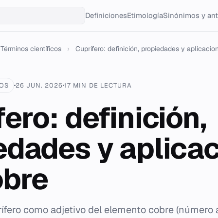
Definiciones
Etimología
Sinónimos y an
Términos científicos
›
Cuprífero: definición, propiedades y aplicacion
COS
26 JUN. 2026
17 MIN DE LECTURA
ero: definición,
edades y aplica
obre
rífero como adjetivo del elemento cobre (número 