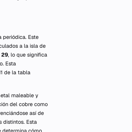
a periódica. Este
culados a la isla de
s
29
, lo que significa
o. Esta
1 de la tabla
metal maleable y
ación del cobre como
renciándose así de
distintos. Esta
ue determina cómo