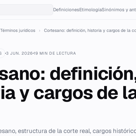
Definiciones
Etimología
Sinónimos y an
Términos jurídicos
›
Cortesano: definición, historia y cargos de la cor
S
3 JUN. 2026
19 MIN DE LECTURA
sano: definición
ia y cargos de l
ano, estructura de la corte real, cargos históric