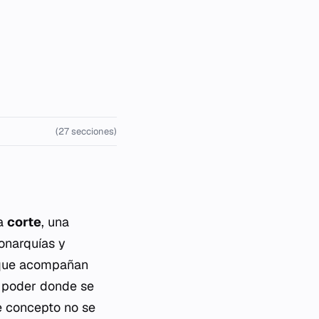
(27 secciones)
la
corte
, una
monarquías y
s que acompañan
l poder donde se
te concepto no se