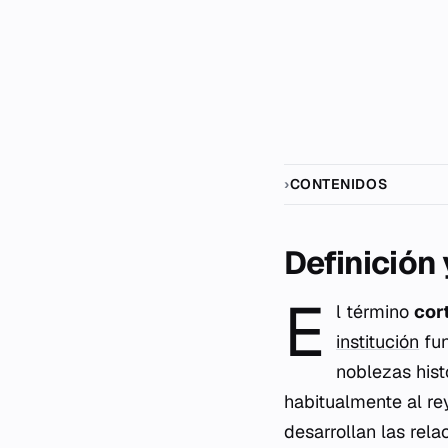
CONTENIDOS
Definición
E
l término
cor
institución
fun
noblezas his
habitualmente al re
desarrollan las rela