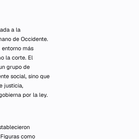
gada a la
omano de Occidente.
n entorno más
 la corte. El
 un grupo de
te social, sino que
justicia,
obierna por la ley.
stablecieron
. Figuras como