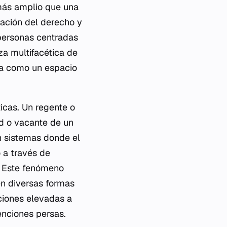
más amplio que una
tración del derecho y
 personas centradas
eza multifacética de
ca como un espacio
ticas. Un regente o
ad o vacante de un
n sistemas donde el
 a través de
r. Este fenómeno
en diversas formas
iciones elevadas a
enciones persas.