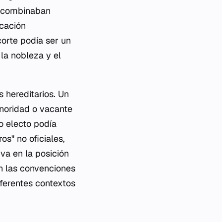
e combinaban
icación
corte podía ser un
la nobleza y el
 hereditarios. Un
inoridad o vacante
o electo podía
s" no oficiales,
va en la posición
n las convenciones
iferentes contextos