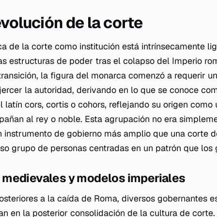
evolución de la corte
ca de la corte como institución está intrínsecamente li
as estructuras de poder tras el colapso del Imperio r
transición, la figura del monarca comenzó a requerir u
jercer la autoridad, derivando en lo que se conoce como
l latín
cors
,
cortis
o
cohors
, reflejando su origen como
ñan al rey o noble. Esta agrupación no era simplemen
instrumento de gobierno más amplio que una corte de 
o grupo de personas centradas en un patrón que los g
medievales y modelos imperiales
posteriores a la caída de Roma, diversos gobernantes e
an en la posterior consolidación de la cultura de corte