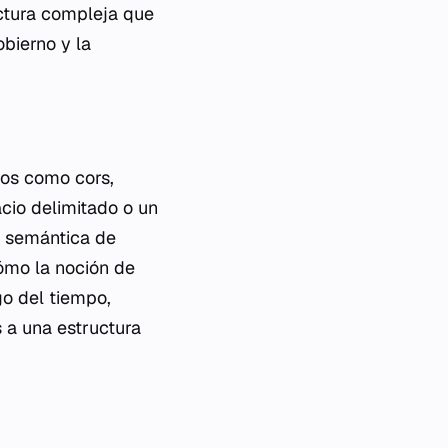
uctura compleja que
obierno y la
minos como
cors
,
pacio delimitado o un
n semántica de
cómo la noción de
go del tiempo,
a una estructura