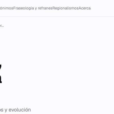
tónimos
Fraseología y refranes
Regionalismos
Acerca
...
,
a
os y evolución