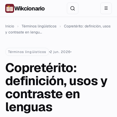
Wikcionario
☰
Inicio
›
Términos lingüísticos
›
Copretérito: definición, usos
y contraste en lengu...
Términos lingüísticos
2 jun. 2026
Copretérito:
definición, usos y
contraste en
lenguas