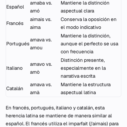
amaba
vs.
Mantiene la distinción
Español
amó
aspectual clara
aimais
vs.
Conserva la oposición en
Francés
aima
el modo indicativo
Mantiene la distinción,
amava
vs.
Portugués
aunque el perfecto se usa
amou
con frecuencia
Distinción presente,
amavo
vs.
Italiano
especialmente en la
amò
narrativa escrita
amava
vs.
Mantiene la estructura
Catalán
amà
aspectual latina
En francés, portugués, italiano y catalán, esta
herencia latina se mantiene de manera similar al
español. El francés utiliza el
imparfait
(
j'aimais
) para