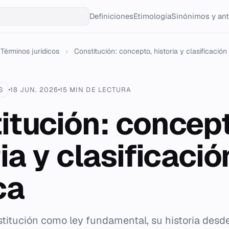
Definiciones
Etimología
Sinónimos y an
Términos jurídicos
›
Constitución: concepto, historia y clasificación j
S
18 JUN. 2026
15 MIN DE LECTURA
itución: concept
ia y clasificació
ca
nstitución como ley fundamental, su historia desd