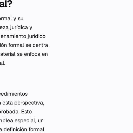
al?
ormal y su
za jurídica y
denamiento jurídico
ión formal se centra
aterial se enfoca en
al.
ocedimientos
 esta perspectiva,
probada. Esto
mblea especial, un
a definición formal