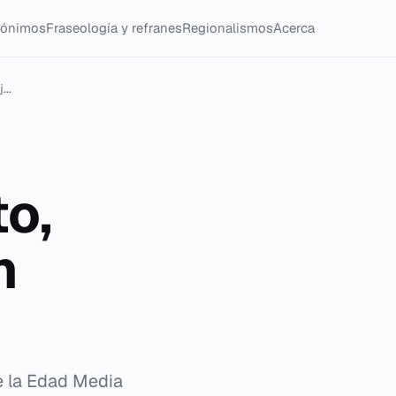
tónimos
Fraseología y refranes
Regionalismos
Acerca
...
o,
n
e la Edad Media