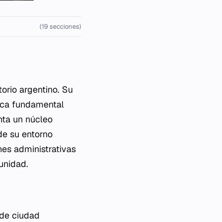
(19 secciones)
orio argentino. Su
fica fundamental
enta un núcleo
de su entorno
nes administrativas
unidad.
 de ciudad