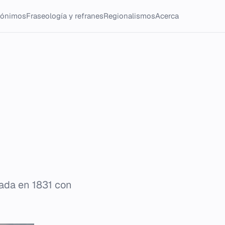
tónimos
Fraseología y refranes
Regionalismos
Acerca
dada en 1831 con