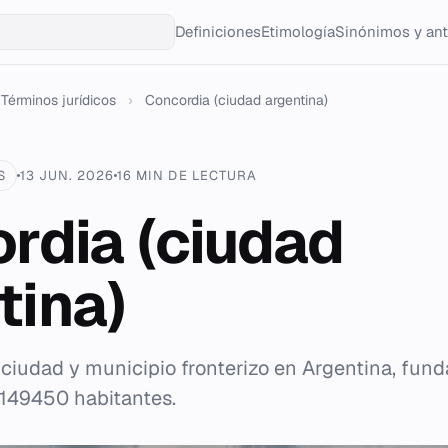
Definiciones
Etimología
Sinónimos y an
Términos jurídicos
›
Concordia (ciudad argentina)
S
13 JUN. 2026
16 MIN DE LECTURA
rdia (ciudad
tina)
ciudad y municipio fronterizo en Argentina, fun
 149450 habitantes.