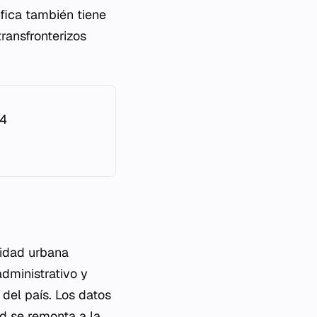
áfica también tiene
transfronterizos
44
tidad urbana
administrativo y
del país. Los datos
ad se remonta a la