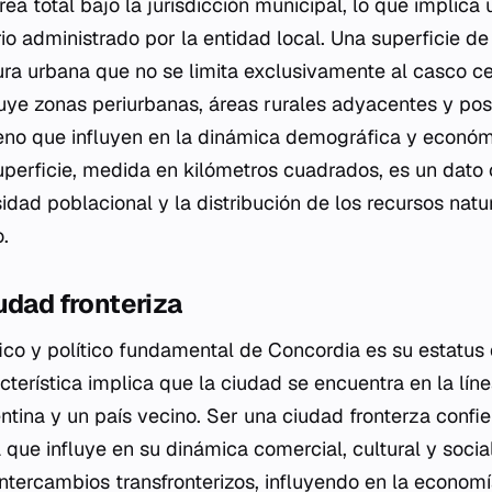
área total bajo la jurisdicción municipal, lo que implica
rio administrado por la entidad local. Una superficie d
ura urbana que no se limita exclusivamente al casco ce
uye zonas periurbanas, áreas rurales adyacentes y po
eno que influyen en la dinámica demográfica y económi
perficie, medida en kilómetros cuadrados, es un dato 
dad poblacional y la distribución de los recursos nat
.
udad fronteriza
co y político fundamental de Concordia es su estatus
acterística implica que la ciudad se encuentra en la l
gentina y un país vecino. Ser una ciudad fronterza conf
 que influye en su dinámica comercial, cultural y socia
s intercambios transfronterizos, influyendo en la economí