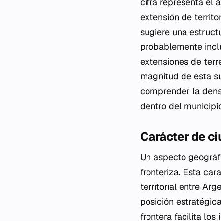
cifra representa el 
extensión de territo
sugiere una estruct
probablemente incl
extensiones de terr
magnitud de esta su
comprender la densi
dentro del municipio
Carácter de ci
Un aspecto geográfi
fronteriza. Esta car
territorial entre Ar
posición estratégica
frontera facilita lo