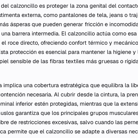
 del calzoncillo es proteger la zona genital del contac
stimenta externa, como pantalones de tela, jeans o tra
más ásperas que pueden generar fricción e incomodida
ir una barrera intermedia. El calzoncillo actúa como es
el roce directo, ofreciendo confort térmico y mecánico
Esta protección es esencial para mantener la higiene y
 piel sensible de las fibras textiles más gruesas o rígi
a implica una cobertura estratégica que equilibra la li
ontención necesaria. Al cubrir desde la cintura, la pre
inal inferior estén protegidas, mientras que la extens
uslos garantiza que los principales grupos musculares
ibre de restricciones excesivas, salvo cuando las pern
ica permite que el calzoncillo se adapte a diversas ne