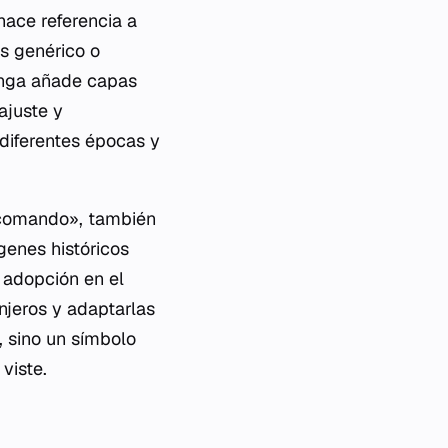
ace referencia a
s genérico o
tanga añade capas
ajuste y
diferentes épocas y
l comando», también
ígenes históricos
 adopción en el
njeros y adaptarlas
l, sino un símbolo
viste.