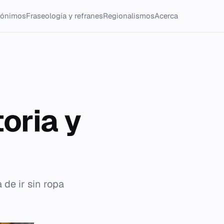
tónimos
Fraseología y refranes
Regionalismos
Acerca
toria y
 de ir sin ropa