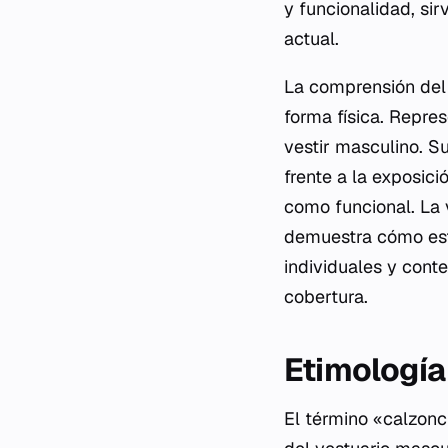
y funcionalidad, si
actual.
La comprensión del 
forma física. Repre
vestir masculino. S
frente a la exposici
como funcional. La v
demuestra cómo est
individuales y cont
cobertura.
Etimología
El término «calzonci