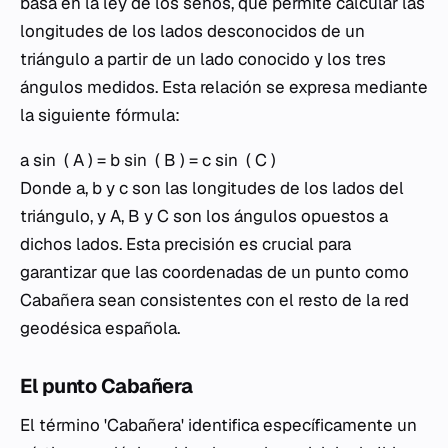
basa en la ley de los senos, que permite calcular las
longitudes de los lados desconocidos de un
triángulo a partir de un lado conocido y los tres
ángulos medidos. Esta relación se expresa mediante
la siguiente fórmula:
a sin ⁡ ( A ) = b sin ⁡ ( B ) = c sin ⁡ ( C )
Donde
a
,
b
y
c
son las longitudes de los lados del
triángulo, y
A
,
B
y
C
son los ángulos opuestos a
dichos lados. Esta precisión es crucial para
garantizar que las coordenadas de un punto como
Cabañera sean consistentes con el resto de la red
geodésica española.
El punto Cabañera
El término 'Cabañera' identifica específicamente un