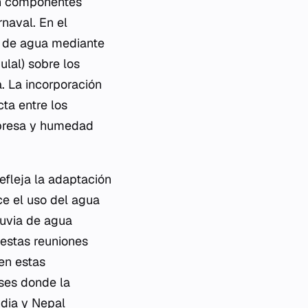
on componentes
naval. En el
to de agua mediante
lal) sobre los
a. La incorporación
cta entre los
rpresa y humedad
efleja la adaptación
ce el uso del agua
luvia de agua
 estas reuniones
en estas
íses donde la
ndia y Nepal