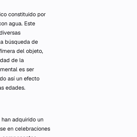
co constituido por
con agua. Este
 diversas
 la búsqueda de
fímera del objeto,
idad de la
mental es ser
do así un efecto
sas edades.
 han adquirido un
ose en celebraciones