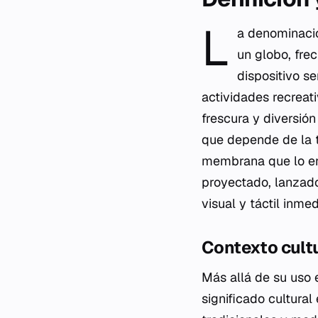
L
a denominació
un globo, fre
dispositivo s
actividades recreat
frescura y diversión
que depende de la te
membrana que lo env
proyectado, lanzado
visual y táctil inme
Contexto cultu
Más allá de su uso 
significado cultura