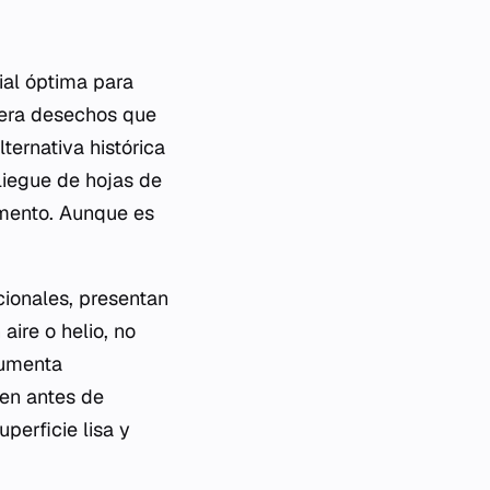
ial óptima para
nera desechos que
ernativa histórica
liegue de hojas de
amento. Aunque es
ionales, presentan
aire o helio, no
aumenta
ten antes de
perficie lisa y