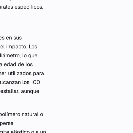
ales específicos.
es en sus
el impacto. Los
iámetro, lo que
a edad de los
er utilizados para
alcanzan los 100
estallar, aunque
polímero natural o
mperse
ite elástico o a un