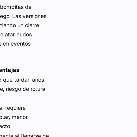
s bombitas de
uego. Las versiones
tiendo un cierre
de atar nudos
s en eventos
entajas
x que tardan años
, riesgo de rotura
a, requiere
blar, menor
pacto
mente al llenarse de