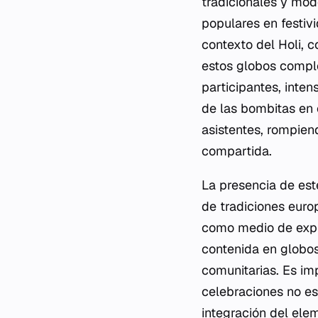
tradicionales y mod
populares en festiv
contexto del Holi, 
estos globos comple
participantes, inten
de las bombitas en e
asistentes, rompie
compartida.
La presencia de est
de tradiciones euro
como medio de expre
contenida en globos
comunitarias. Es im
celebraciones no es
integración del ele