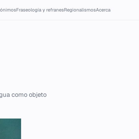
tónimos
Fraseología y refranes
Regionalismos
Acerca
 agua como objeto