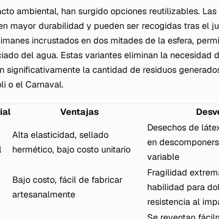
acto ambiental, han surgido opciones reutilizables. La
ecen mayor durabilidad y pueden ser recogidas tras el j
 imanes incrustados en dos mitades de la esfera, permi
aciado del agua. Estas variantes eliminan la necesidad 
 significativamente la cantidad de residuos generado
i o el Carnaval.
ial
Ventajas
Desv
Desechos de láte
Alta elasticidad, sellado
en descomponerse
l
hermético, bajo costo unitario
variable
Fragilidad extrem
Bajo costo, fácil de fabricar
habilidad para do
artesanalmente
resistencia al im
Se reventan fácil