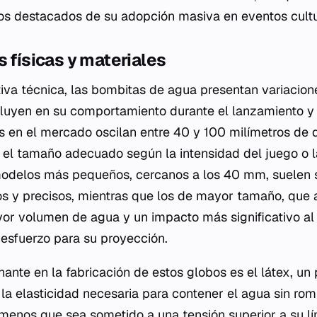
s destacados de su adopción masiva en eventos cultur
s físicas y materiales
va técnica, las bombitas de agua presentan variacion
luyen en su comportamiento durante el lanzamiento y 
 en el mercado oscilan entre 40 y 100 milímetros de d
 el tamaño adecuado según la intensidad del juego o l
modelos más pequeños, cercanos a los 40 mm, suelen s
s y precisos, mientras que los de mayor tamaño, que 
r volumen de agua y un impacto más significativo al 
esfuerzo para su proyección.
ante en la fabricación de estos globos es el látex, un 
e la elasticidad necesaria para contener el agua sin ro
enos que sea sometido a una tensión superior a su lím