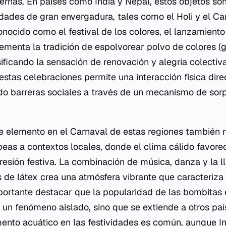
ernas. En países como India y Nepal, estos objetos s
idades de gran envergadura, tales como el Holi y el Car
conocido como el festival de los colores, el lanzamien
menta la tradición de espolvorear polvo de colores (gu
sificando la sensación de renovación y alegría colectiv
stas celebraciones permite una interacción física dire
ndo barreras sociales a través de un mecanismo de so
e elemento en el Carnaval de estas regiones también r
peas a contextos locales, donde el clima cálido favore
sión festiva. La combinación de música, danza y la l
 de látex crea una atmósfera vibrante que caracteriza
portante destacar que la popularidad de las bombitas 
 un fenómeno aislado, sino que se extiende a otros pa
mento acuático en las festividades es común, aunque I