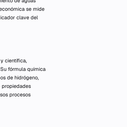
amiento de aguas
a económica se mide
dicador clave del
 científica,
 Su fórmula química
os de hidrógeno,
e propiedades
ersos procesos