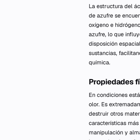
La estructura del á
de azufre se encuen
oxígeno e hidrógeno
azufre, lo que influ
disposición espacia
sustancias, facilita
química.
Propiedades fí
En condiciones están
olor. Es extremadam
destruir otros mate
características más
manipulación y alma