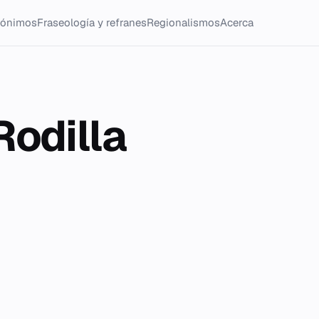
tónimos
Fraseología y refranes
Regionalismos
Acerca
Rodilla