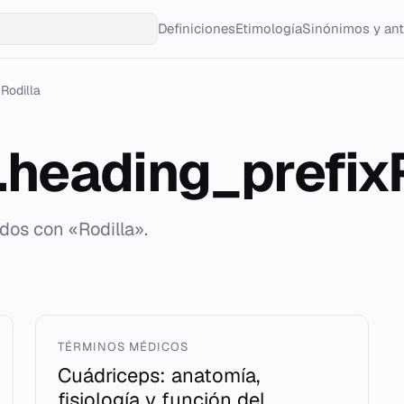
Definiciones
Etimología
Sinónimos y an
Rodilla
g.heading_prefix
dos con «Rodilla».
TÉRMINOS MÉDICOS
Cuádriceps: anatomía,
fisiología y función del