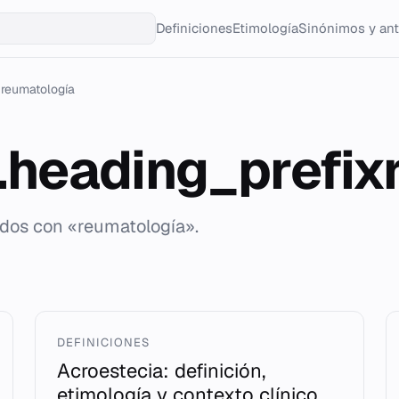
Definiciones
Etimología
Sinónimos y an
reumatología
g.heading_prefi
ados con «reumatología».
DEFINICIONES
Acroestecia: definición,
etimología y contexto clínico